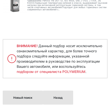
требованиям: FMVSS 116 DOT 5.1, ISO 4925, SAE J 1703, J 1704, JIS
K2233.Наивысшая температура кипения в классе, выдерживает высокие
нагрузки при интенсивной эксплуатации тормозной системы, в том
числе спортивных автомобилей.Подходит для любых тормозных систем
современных автомобилей с..
ВНИМАНИЕ!
Данный подбор носит исключительно
ознакомительный характер, для более точного
подбора следуйте информации, указанной
производителем в руководстве по эксплуатации
Вашего автомобиля, или воспользуйтесь
подбором от специалиста POLYMERIUM
.
Новый поиск
Назад