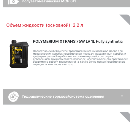
полуавтоматическая MCP 6/1
Объем жидкости (основной): 2.2 л
POLYMERIUM XTRANS 75W LV 1L Fully synthetic
Полностью синтетическое трансмиссионное низковязкое масло для
механических коробок переключения передач, раздаточных коробок и
дифференциалов.Разработано на основе европейского сырья с
добавлением мощного пакета присадок, обеспечивающего практически
бесшумную работу трансмиссии, а также более легкое переключение
передач, в том числе «на холо..
Гидравлические тормоза/система сцепления