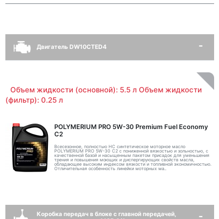
Двигатель DW10CTED4
Объем жидкости (основной): 5.5 л Объем жидкости
(фильтр): 0.25 л
POLYMERIUM PRO 5W-30 Premium Fuel Economy
С2
Всесезонное, полностью HC синтетическое моторное масло
POLYMERIUM PRO 5W-30 C2 с пониженной вязкостью и зольностью, с
качественной базой и насыщенным пакетом присадок для уменьшения
трения и повышения моющих и диспергирующих свойств масла,
обладающее высоким индексом вязкости и топливной экономичностью.
Отличительная особенность линейки моторных ма..
Коробка передач в блоке с главной передачей,