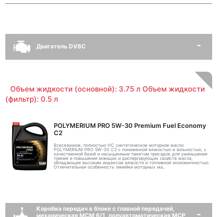
Двигатель DV6C
Объем жидкости (основной): 3.75 л Объем жидкости
(фильтр): 0.5 л
POLYMERIUM PRO 5W-30 Premium Fuel Economy
С2
Всесезонное, полностью HC синтетическое моторное масло
POLYMERIUM PRO 5W-30 C2 с пониженной вязкостью и зольностью, с
качественной базой и насыщенным пакетом присадок для уменьшения
трения и повышения моющих и диспергирующих свойств масла,
обладающее высоким индексом вязкости и топливной экономичностью.
Отличительная особенность линейки моторных ма..
Коробка передач в блоке с главной передачей,
механическая MCM 6/1, полуавтоматическая MCP