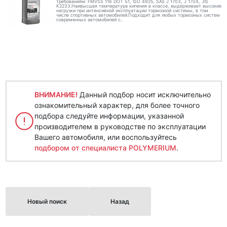
требованиям: FMVSS 116 DOT 5.1, ISO 4925, SAE J 1703, J 1704, JIS
K2233.Наивысшая температура кипения в классе, выдерживает высокие
нагрузки при интенсивной эксплуатации тормозной системы, в том
числе спортивных автомобилей.Подходит для любых тормозных систем
современных автомобилей с..
ВНИМАНИЕ!
Данный подбор носит исключительно
ознакомительный характер, для более точного
подбора следуйте информации, указанной
производителем в руководстве по эксплуатации
Вашего автомобиля, или воспользуйтесь
подбором от специалиста POLYMERIUM
.
Новый поиск
Назад