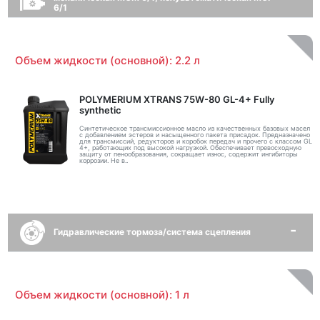
6/1
Объем жидкости (основной): 2.2 л
POLYMERIUM XTRANS 75W-80 GL-4+ Fully
synthetic
Синтетическое трансмиссионное масло из качественных базовых масел
с добавлением эстеров и насыщенного пакета присадок. Предназначено
для трансмиссий, редукторов и коробок передач и прочего с классом GL
4+, работающих под высокой нагрузкой. Обеспечивает превосходную
защиту от пенообразования, сокращает износ, содержит ингибиторы
коррозии. Не в..
Гидравлические тормоза/система сцепления
Объем жидкости (основной): 1 л