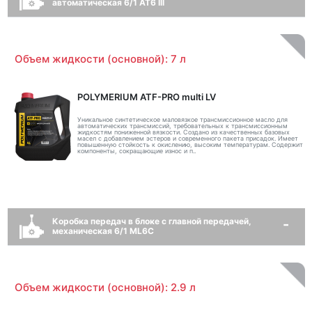
автоматическая 6/1 AT6 III
Объем жидкости (основной): 7 л
POLYMERIUM ATF-PRO multi LV
Уникальное синтетическое маловязкое трансмиссионное масло для
автоматических трансмиссий, требовательных к трансмиссионным
жидкостям пониженной вязкости. Создано из качественных базовых
масел с добавлением эстеров и современного пакета присадок. Имеет
повышенную стойкость к окислению, высоким температурам. Содержит
компоненты, сокращающие износ и п..
Коробка передач в блоке с главной передачей,
механическая 6/1 ML6C
Объем жидкости (основной): 2.9 л