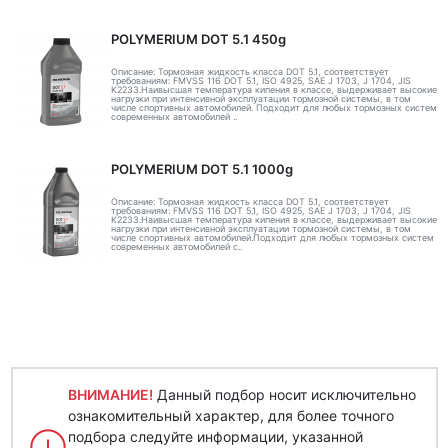
POLYMERIUM DOT 5.1 450g
Описание: Тормозная жидкость класса DOT 5.1, соответствует
требованиям: FMVSS 116 DOT 5.1, ISO 4925, SAE J 1703, J 1704, JIS
K2233.Наивысшая температура кипения в классе, выдерживает высокие
нагрузки при интенсивной эксплуатации тормозной системы, в том
числе спортивных автомобилей. Подходит для любых тормозных систем
современных автомобилей ..
POLYMERIUM DOT 5.1 1000g
Описание: Тормозная жидкость класса DOT 5.1, соответствует
требованиям: FMVSS 116 DOT 5.1, ISO 4925, SAE J 1703, J 1704, JIS
K2233.Наивысшая температура кипения в классе, выдерживает высокие
нагрузки при интенсивной эксплуатации тормозной системы, в том
числе спортивных автомобилей.Подходит для любых тормозных систем
современных автомобилей с..
ВНИМАНИЕ!
Данный подбор носит исключительно
ознакомительный характер, для более точного
подбора следуйте информации, указанной