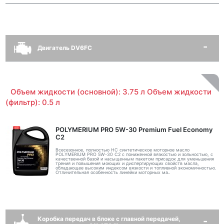
Двигатель DV6FC
Объем жидкости (основной): 3.75 л Объем жидкости
(фильтр): 0.5 л
POLYMERIUM PRO 5W-30 Premium Fuel Economy
С2
Всесезонное, полностью HC синтетическое моторное масло
POLYMERIUM PRO 5W-30 C2 с пониженной вязкостью и зольностью, с
качественной базой и насыщенным пакетом присадок для уменьшения
трения и повышения моющих и диспергирующих свойств масла,
обладающее высоким индексом вязкости и топливной экономичностью.
Отличительная особенность линейки моторных ма..
Коробка передач в блоке с главной передачей,