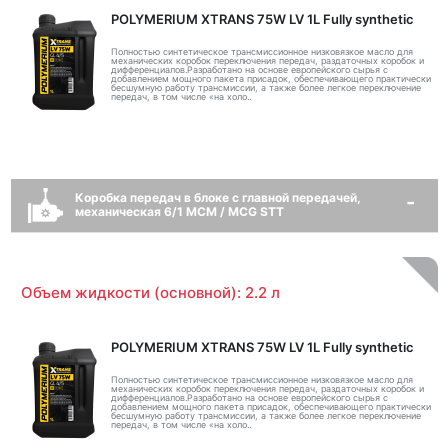
POLYMERIUM XTRANS 75W LV 1L Fully synthetic
Полностью синтетическое трансмиссионное низковязкое масло для
механических коробок переключения передач, раздаточных коробок и
дифференциалов.Разработано на основе европейского сырья с
добавлением мощного пакета присадок, обеспечивающего практически
бесшумную работу трансмиссии, а также более легкое переключение
передач, в том числе «на холо..
Коробка передач в блоке с главной передачей,
механическая 6/1 MCM / MCG STT
Объем жидкости (основной): 2.2 л
POLYMERIUM XTRANS 75W LV 1L Fully synthetic
Полностью синтетическое трансмиссионное низковязкое масло для
механических коробок переключения передач, раздаточных коробок и
дифференциалов.Разработано на основе европейского сырья с
добавлением мощного пакета присадок, обеспечивающего практически
бесшумную работу трансмиссии, а также более легкое переключение
передач, в том числе «на холо..