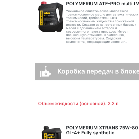
POLYMERIUM ATF-PRO multi L
Уникальное синтетическое маловязкое
трансмиссионное масло для автоматических
трансмиссий, требовательных к
трансмиссионным жидкостям пониженной
вязкости. Создано из качественных базовых
масел с добавлением эстеров и
современного пакета присадок. Имеет
повышенную стойкость к окислению,
высоким температурам. Содержит
компоненты, сокращающие износ и п..
Коробка передач в блок
Объем жидкости (основной): 2.2 л
POLYMERIUM XTRANS 75W-80
GL-4+ Fully synthetic