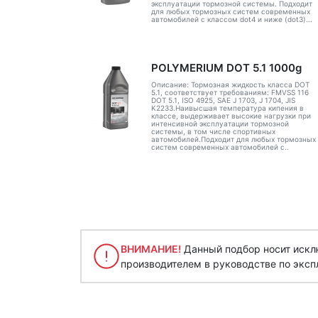
эксплуатации тормозной системы. Подходит
для любых тормозных систем современных
автомобилей с классом dot4 и ниже (dot3)...
POLYMERIUM DOT 5.1 1000g
Описание: Тормозная жидкость класса DOT
5.1, соответствует требованиям: FMVSS 116
DOT 5.1, ISO 4925, SAE J 1703, J 1704, JIS
K2233.Наивысшая температура кипения в
классе, выдерживает высокие нагрузки при
интенсивной эксплуатации тормозной
системы, в том числе спортивных
автомобилей.Подходит для любых тормозных
систем современных автомобилей с..
ВНИМАНИЕ!
Данный подбор носит исклю
производителем в руководстве по эксп