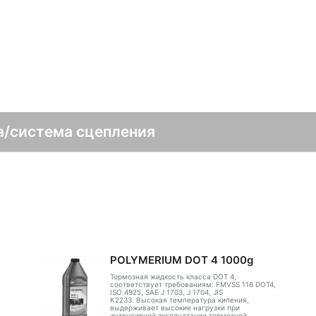
в
а/система сцепления
POLYMERIUM DOT 4 1000g
Тормозная жидкость класса DOT 4,
соответствует требованиям: FMVSS 116 DOT4,
ISO 4925, SAE J 1703, J 1704, JIS
K2233. Высокая температура кипения,
выдерживает высокие нагрузки при
интенсивной эксплуатации тормозной