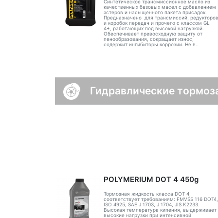
Синтетическое трансмиссионное масло из
качественных базовых масел с добавлением
эстеров и насыщенного пакета присадок.
Предназначено для трансмиссий, редукторо
и коробок передач и прочего с классом GL
4+, работающих под высокой нагрузкой.
Обеспечивает превосходную защиту от
пенообразования, сокращает износ,
содержит ингибиторы коррозии. Не в..
Гидравлические тормоз
POLYMERIUM DOT 4 450g
Тормозная жидкость класса DOT 4,
соответствует требованиям: FMVSS 116 DOT4,
ISO 4925, SAE J 1703, J 1704, JIS K2233.
Высокая температура кипения, выдерживает
высокие нагрузки при интенсивной