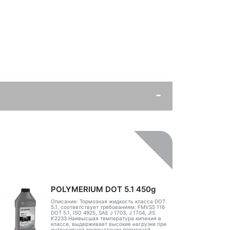
POLYMERIUM DOT 5.1 450g
Описание: Тормозная жидкость класса DOT
5.1, соответствует требованиям: FMVSS 116
DOT 5.1, ISO 4925, SAE J 1703, J 1704, JIS
K2233.Наивысшая температура кипения в
классе, выдерживает высокие нагрузки при
интенсивной эксплуатации тормозной