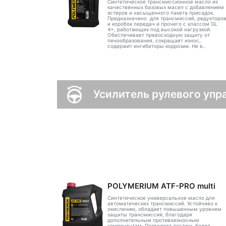
Синтетическое трансмиссионное масло из
качественных базовых масел с добавлением
эстеров и насыщенного пакета присадок.
Предназначено для трансмиссий, редукторо
и коробок передач и прочего с классом GL
4+, работающих под высокой нагрузкой.
Обеспечивает превосходную защиту от
пенообразования, сокращает износ,
содержит ингибиторы коррозии. Не в..
Усилитель рулевого упр
POLYMERIUM ATF-PRO multi
Синтетическое универсальное масло для
автоматических трансмиссий. Устойчиво к
окислению, обладает повышенным уровнем
защиты трансмиссий, благодаря
дополнительным противоизносным
компонентам. Позволяет достичь более