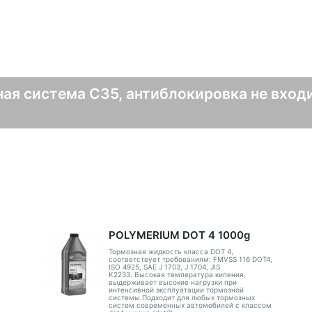
ая система C35, антиблокировка не входи
POLYMERIUM DOT 4 1000g
Тормозная жидкость класса DOT 4,
соответствует требованиям: FMVSS 116 DOT4,
ISO 4925, SAE J 1703, J 1704, JIS
K2233. Высокая температура кипения,
выдерживает высокие нагрузки при
интенсивной эксплуатации тормозной
системы.Подходит для любых тормозных
систем современных автомобилей с классом