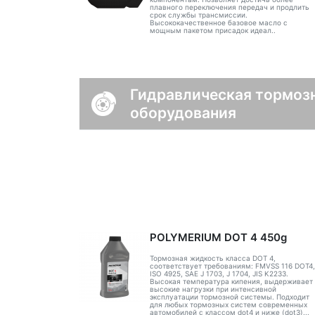
плавного переключения передач и продлить
срок службы трансмиссии.
Высококачественное базовое масло с
мощным пакетом присадок идеал..
Гидравлическая тормозн
оборудования
POLYMERIUM DOT 4 450g
Тормозная жидкость класса DOT 4,
соответствует требованиям: FMVSS 116 DOT4,
ISO 4925, SAE J 1703, J 1704, JIS K2233.
Высокая температура кипения, выдерживает
высокие нагрузки при интенсивной
эксплуатации тормозной системы. Подходит
для любых тормозных систем современных
автомобилей с классом dot4 и ниже (dot3)...