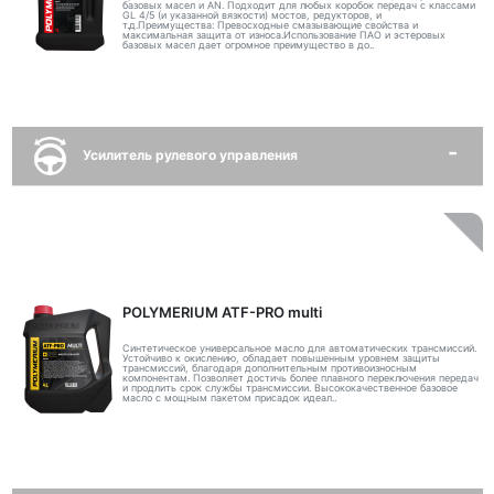
базовых масел и AN. Подходит для любых коробок передач с классами
GL 4/5 (и указанной вязкости) мостов, редукторов, и
т.д.Преимущества: Превосходные смазывающие свойства и
максимальная защита от износа.Использование ПАО и эстеровых
базовых масел дает огромное преимущество в до..
Усилитель рулевого управления
POLYMERIUM ATF-PRO multi
Синтетическое универсальное масло для автоматических трансмиссий.
Устойчиво к окислению, обладает повышенным уровнем защиты
трансмиссий, благодаря дополнительным противоизносным
компонентам. Позволяет достичь более плавного переключения передач
и продлить срок службы трансмиссии. Высококачественное базовое
масло с мощным пакетом присадок идеал..