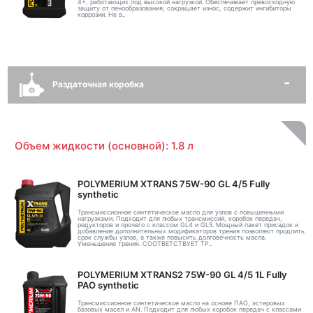
4+, работающих под высокой нагрузкой. Обеспечивает превосходную
защиту от пенообразования, сокращает износ, содержит ингибиторы
коррозии. Не в..
Раздаточная коробка
Объем жидкости (основной): 1.8 л
POLYMERIUM XTRANS 75W-90 GL 4/5 Fully
synthetic
Трансмиссионное синтетическое масло для узлов с повышенными
нагрузками. Подходит для любых трансмиссий, коробок передач,
редукторов и прочего с классом GL4 и GL5. Мощный пакет присадок и
добавление дополнительных модификаторов трения позволяют продлить
срок службы узлов, а также повысить долговечность масла.
Уменьшение трения. СООТВЕТСТВУЕТ ТР..
POLYMERIUM XTRANS2 75W-90 GL 4/5 1L Fully
PAO synthetic
Трансмиссионное синтетическое масло на основе ПАО, эстеровых
базовых масел и AN. Подходит для любых коробок передач с классами