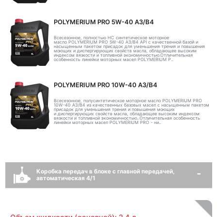
POLYMERIUM PRO 5W-40 A3/B4
Всесезонное, полностью HC синтетическое моторное
масло POLYMERIUM PRO 5W-40 A3/B4 API с качественной базой и
насыщенным пакетом присадок для уменьшения трения и повышения
моющих и диспергирующих свойств масла, обладающее высоким
индексом вязкости и топливной экономичностью.Отличительная
особенность линейки моторных масел POLYMERIUM P..
POLYMERIUM PRO 10W-40 A3/B4
Всесезонное, полусинтетическое моторное масло POLYMERIUM PRO
10W-40 A3/B4 из качественных базовых масел с насыщенным пакетом
присадок для уменьшения трения и повышения моющих
и диспергирующих свойств масла, обладающее высоким индексом
вязкости и топливной экономичностью. Отличительная особенность
линейки моторных масел POLYMERIUM PRO - ни..
Коробка передач в блоке с главной передачей,
автоматическая 4/1