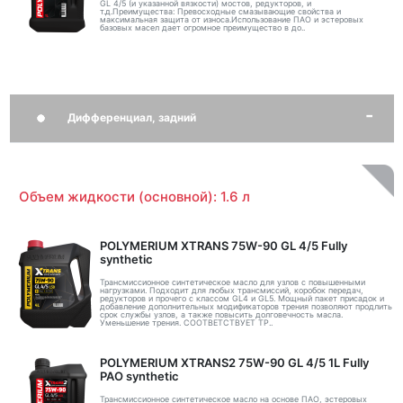
GL 4/5 (и указанной вязкости) мостов, редукторов, и
т.д.Преимущества: Превосходные смазывающие свойства и
максимальная защита от износа.Использование ПАО и эстеровых
базовых масел дает огромное преимущество в до..
Дифференциал, задний
Объем жидкости (основной): 1.6 л
POLYMERIUM XTRANS 75W-90 GL 4/5 Fully
synthetic
Трансмиссионное синтетическое масло для узлов с повышенными
нагрузками. Подходит для любых трансмиссий, коробок передач,
редукторов и прочего с классом GL4 и GL5. Мощный пакет присадок и
добавление дополнительных модификаторов трения позволяют продлить
срок службы узлов, а также повысить долговечность масла.
Уменьшение трения. СООТВЕТСТВУЕТ ТР..
POLYMERIUM XTRANS2 75W-90 GL 4/5 1L Fully
PAO synthetic
Трансмиссионное синтетическое масло на основе ПАО, эстеровых