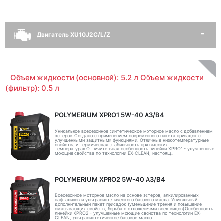
Двигатель XU10J2C/L/Z
Объем жидкости (основной): 5.2 л Объем жидкости
(фильтр): 0.5 л
POLYMERIUM XPRO1 5W-40 A3/B4
Уникальное всесезонное синтетическое моторное масло с добавлением
эстеров. Создано с применением современного пакета присадок с
улучшенными защитными функциями. Отличные низкотемпературные
свойства и термическая стабильность при высоких
температурах.Отличительная особенность линейки XPRO1 - улучшенные
моющие свойства по технологии EX-CLEAN, настоящ..
POLYMERIUM XPRO2 5W-40 A3/B4
Всесезонное моторное масло на основе эстеров, алкилированных
нафталинов и ультрасинтетического базового масла. Уникальный
дополнительный пакет присадок (уменьшение трения и повышение
смазывающих свойств, борьба с отложениями всех видов).Особенность
линейки XPRO2 - улучшенные моющие свойства по технологии EX-
CLEAN, ультрасинтетическое базовое масло ..