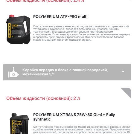
Объем жидкости (основной): 2.4 л
POLYMERIUM ATF-PRO multi
Синтетическое универсальное масло для автоматических трансмиссий.
Устойчиво к окислению, обладает повышенным уровнем защиты
трансмиссий, благодаря дополнительным противоизносным
компонентам. Позволяет достичь более плавного переключения передач
и продлить срок службы трансмиссии. Высококачественное базовое
масло с мощным пакетом присадок идеал..
Коробка передач в блоке с главной передачей,
механическая 5/1
Объем жидкости (основной): 2 л
POLYMERIUM XTRANS 75W-80 GL-4+ Fully
synthetic
Синтетическое трансмиссионное масло из качественных базовых масел
с добавлением эстеров и насыщенного пакета присадок. Предназначено
для трансмиссий, редукторов и коробок передач и прочего с классом GL