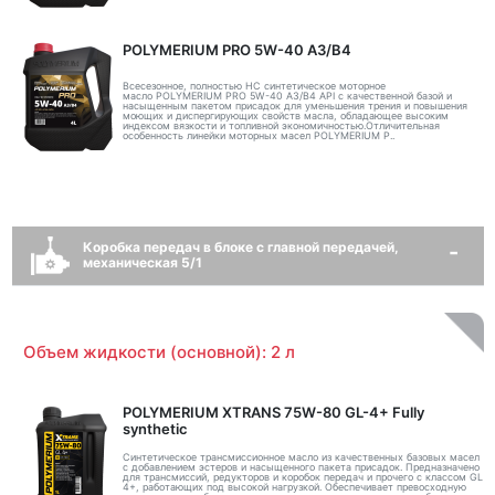
POLYMERIUM PRO 5W-40 A3/B4
Всесезонное, полностью HC синтетическое моторное
масло POLYMERIUM PRO 5W-40 A3/B4 API с качественной базой и
насыщенным пакетом присадок для уменьшения трения и повышения
моющих и диспергирующих свойств масла, обладающее высоким
индексом вязкости и топливной экономичностью.Отличительная
особенность линейки моторных масел POLYMERIUM P..
Коробка передач в блоке с главной передачей,
механическая 5/1
Объем жидкости (основной): 2 л
POLYMERIUM XTRANS 75W-80 GL-4+ Fully
synthetic
Синтетическое трансмиссионное масло из качественных базовых масел
с добавлением эстеров и насыщенного пакета присадок. Предназначено
для трансмиссий, редукторов и коробок передач и прочего с классом GL
4+, работающих под высокой нагрузкой. Обеспечивает превосходную