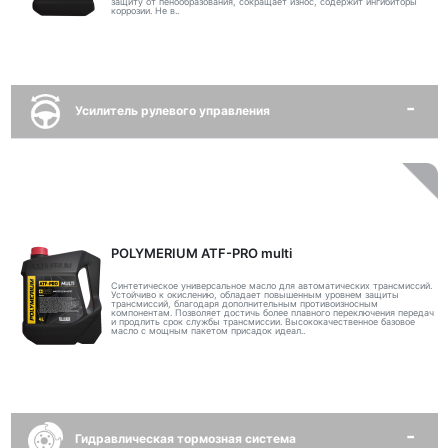
защиту от пенообразования, сокращает износ, содержит ингибиторы
коррозии. Не в..
Усилитель рулевого управления
POLYMERIUM ATF-PRO multi
Синтетическое универсальное масло для автоматических трансмиссий.
Устойчиво к окислению, обладает повышенным уровнем защиты
трансмиссий, благодаря дополнительным противоизносным
компонентам. Позволяет достичь более плавного переключения передач
и продлить срок службы трансмиссии. Высококачественное базовое
масло с мощным пакетом присадок идеал..
Гидравлическая тормозная система