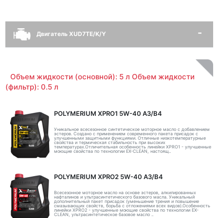
Двигатель XUD7TE/K/Y
Объем жидкости (основной): 5 л Объем жидкости
(фильтр): 0.5 л
POLYMERIUM XPRO1 5W-40 A3/B4
Уникальное всесезонное синтетическое моторное масло с добавлением
эстеров. Создано с применением современного пакета присадок с
улучшенными защитными функциями. Отличные низкотемпературные
свойства и термическая стабильность при высоких
температурах.Отличительная особенность линейки XPRO1 - улучшенные
моющие свойства по технологии EX-CLEAN, настоящ..
POLYMERIUM XPRO2 5W-40 A3/B4
Всесезонное моторное масло на основе эстеров, алкилированных
нафталинов и ультрасинтетического базового масла. Уникальный
дополнительный пакет присадок (уменьшение трения и повышение
смазывающих свойств, борьба с отложениями всех видов).Особенность
линейки XPRO2 - улучшенные моющие свойства по технологии EX-
CLEAN, ультрасинтетическое базовое масло ..