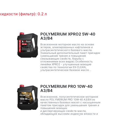
идкости (фильтр): 0.2 л
POLYMERIUM XPRO2 5W-40
A3/B4
Всесезонное моторное масло на основе
эстеров, алкилированных нафталинов и
ультрасинтетического базового масла.
Уникальный дополнительный пакет присадок
(уменьшение трения и повышение
смазывающих свойств, борьба с
отложениями всех видов).Особенность
линейки XPRO2 - улучшенные моющие
свойства по технологии EX-CLEAN,
ультрасинтетическое базовое масло ..
POLYMERIUM PRO 10W-40
A3/B4
Всесезонное, полусинтетическое моторное
с
масло POLYMERIUM PRO 10W-40 A3/B4 из
качественных базовых масел с насыщенным
пакетом присадок для уменьшения трения и
повышения моющих
и диспергирующих свойств масла,
обладающее высоким индексом вязкости и