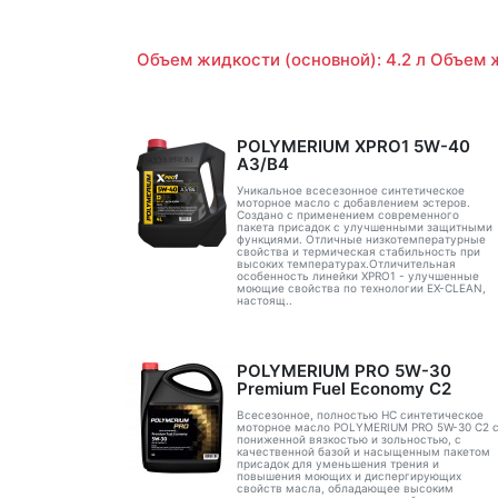
Объем жидкости (основной): 4.2 л Объем ж
POLYMERIUM XPRO1 5W-40
A3/B4
Уникальное всесезонное синтетическое
моторное масло с добавлением эстеров.
Создано с применением современного
пакета присадок с улучшенными защитными
функциями. Отличные низкотемпературные
свойства и термическая стабильность при
высоких температурах.Отличительная
особенность линейки XPRO1 - улучшенные
моющие свойства по технологии EX-CLEAN,
настоящ..
POLYMERIUM PRO 5W-30
Premium Fuel Economy С2
Всесезонное, полностью HC синтетическое
моторное масло POLYMERIUM PRO 5W-30 C2 
пониженной вязкостью и зольностью, с
качественной базой и насыщенным пакетом
присадок для уменьшения трения и
повышения моющих и диспергирующих
свойств масла, обладающее высоким