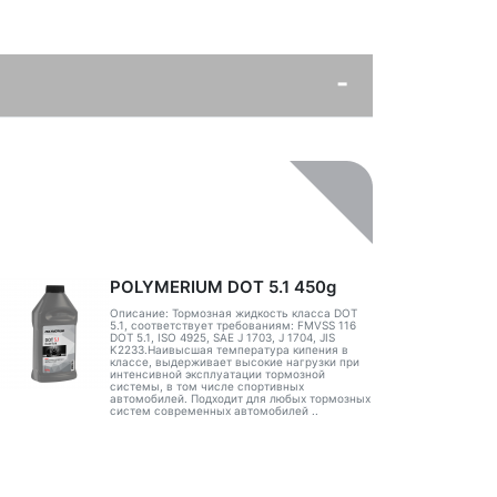
POLYMERIUM DOT 5.1 450g
Описание: Тормозная жидкость класса DOT
5.1, соответствует требованиям: FMVSS 116
DOT 5.1, ISO 4925, SAE J 1703, J 1704, JIS
K2233.Наивысшая температура кипения в
классе, выдерживает высокие нагрузки при
интенсивной эксплуатации тормозной
системы, в том числе спортивных
автомобилей. Подходит для любых тормозных
систем современных автомобилей ..