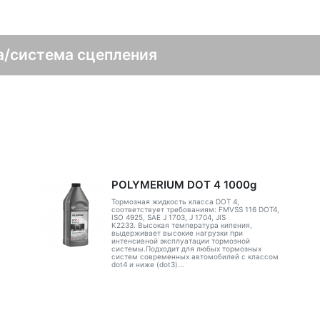
а/система сцепления
POLYMERIUM DOT 4 1000g
Тормозная жидкость класса DOT 4,
соответствует требованиям: FMVSS 116 DOT4,
ISO 4925, SAE J 1703, J 1704, JIS
K2233. Высокая температура кипения,
выдерживает высокие нагрузки при
интенсивной эксплуатации тормозной
системы.Подходит для любых тормозных
систем современных автомобилей с классом
dot4 и ниже (dot3)...