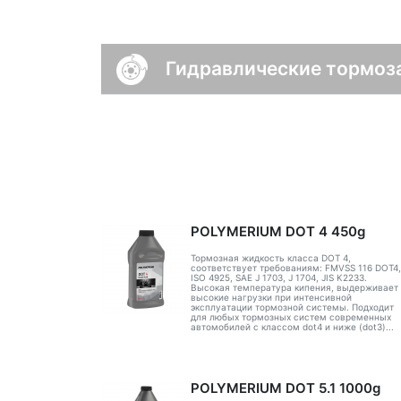
Гидравлические тормоз
POLYMERIUM DOT 4 450g
Тормозная жидкость класса DOT 4,
соответствует требованиям: FMVSS 116 DOT4,
ISO 4925, SAE J 1703, J 1704, JIS K2233.
Высокая температура кипения, выдерживает
высокие нагрузки при интенсивной
эксплуатации тормозной системы. Подходит
для любых тормозных систем современных
автомобилей с классом dot4 и ниже (dot3)...
POLYMERIUM DOT 5.1 1000g