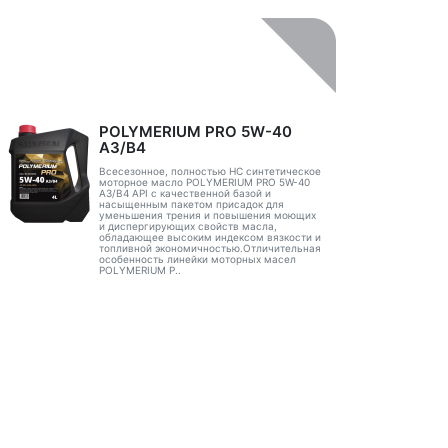
POLYMERIUM PRO 5W-40
A3/B4
Всесезонное, полностью HC синтетическое
моторное масло POLYMERIUM PRO 5W-40
A3/B4 API с качественной базой и
насыщенным пакетом присадок для
уменьшения трения и повышения моющих
и диспергирующих свойств масла,
обладающее высоким индексом вязкости и
топливной экономичностью.Отличительная
особенность линейки моторных масел
POLYMERIUM P..