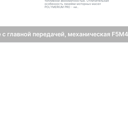
топливной экономичностью. Отличительная
особенность линейки моторных масел
POLYMERIUM PRO - ни..
 с главной передачей, механическая F5M4
в