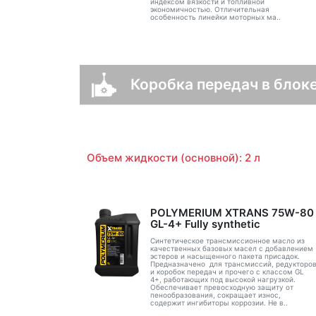
индексом вязкости и топливной
экономичностью. Отличительная
особенность линейки моторных ма..
Коробка передач в блоке
Объем жидкости (основной): 2 л
POLYMERIUM XTRANS 75W-80
GL-4+ Fully synthetic
Синтетическое трансмиссионное масло из
качественных базовых масел с добавлением
эстеров и насыщенного пакета присадок.
Предназначено для трансмиссий, редукторо
и коробок передач и прочего с классом GL
4+, работающих под высокой нагрузкой.
Обеспечивает превосходную защиту от
пенообразования, сокращает износ,
содержит ингибиторы коррозии. Не в..