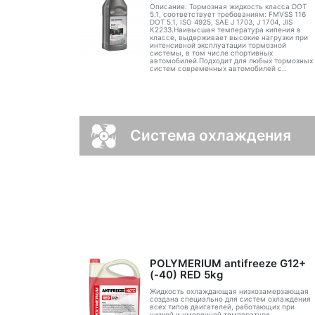
Описание: Тормозная жидкость класса DOT
5.1, соответствует требованиям: FMVSS 116
DOT 5.1, ISO 4925, SAE J 1703, J 1704, JIS
K2233.Наивысшая температура кипения в
классе, выдерживает высокие нагрузки при
интенсивной эксплуатации тормозной
системы, в том числе спортивных
автомобилей.Подходит для любых тормозных
систем современных автомобилей с..
Система охлаждения
POLYMERIUM antifreeze G12+
(-40) RED 5kg
Жидкость охлаждающая низкозамерзающая
создана специально для систем охлаждения
всех типов двигателей, работающих при
низкой и умеренной температуре