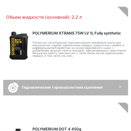
Объем жидкости (основной): 2.2 л
POLYMERIUM XTRANS 75W LV 1L Fully synthetic
Полностью синтетическое трансмиссионное низковязкое масло для
механических коробок переключения передач, раздаточных коробок и
дифференциалов.Разработано на основе европейского сырья с
добавлением мощного пакета присадок, обеспечивающего практически
бесшумную работу трансмиссии, а также более легкое переключение
передач, в том числе «на холо..
Гидравлические тормоза/система сцепления
POLYMERIUM DOT 4 450g