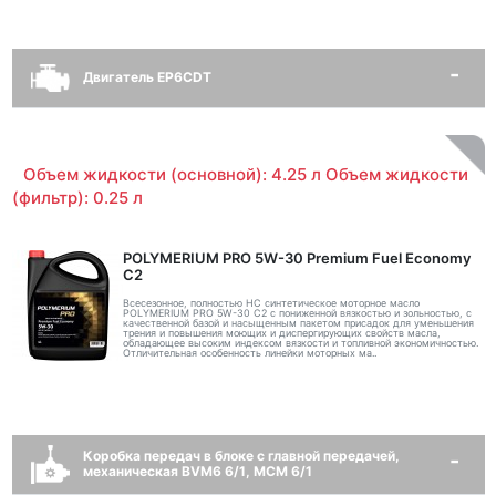
Двигатель EP6CDT
Объем жидкости (основной): 4.25 л Объем жидкости
(фильтр): 0.25 л
POLYMERIUM PRO 5W-30 Premium Fuel Economy
С2
Всесезонное, полностью HC синтетическое моторное масло
POLYMERIUM PRO 5W-30 C2 с пониженной вязкостью и зольностью, с
качественной базой и насыщенным пакетом присадок для уменьшения
трения и повышения моющих и диспергирующих свойств масла,
обладающее высоким индексом вязкости и топливной экономичностью.
Отличительная особенность линейки моторных ма..
Коробка передач в блоке с главной передачей,
механическая BVM6 6/1, MCM 6/1