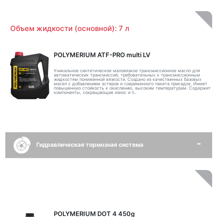
Объем жидкости (основной): 7 л
POLYMERIUM ATF-PRO multi LV
Уникальное синтетическое маловязкое трансмиссионное масло для
автоматических трансмиссий, требовательных к трансмиссионным
жидкостям пониженной вязкости. Создано из качественных базовых
масел с добавлением эстеров и современного пакета присадок. Имеет
повышенную стойкость к окислению, высоким температурам. Содержит
компоненты, сокращающие износ и п..
Гидравлическая тормозная система
POLYMERIUM DOT 4 450g