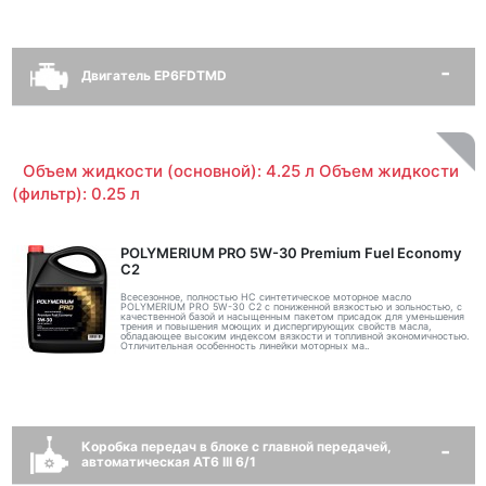
Двигатель EP6FDTMD
Объем жидкости (основной): 4.25 л Объем жидкости
(фильтр): 0.25 л
POLYMERIUM PRO 5W-30 Premium Fuel Economy
С2
Всесезонное, полностью HC синтетическое моторное масло
POLYMERIUM PRO 5W-30 C2 с пониженной вязкостью и зольностью, с
качественной базой и насыщенным пакетом присадок для уменьшения
трения и повышения моющих и диспергирующих свойств масла,
обладающее высоким индексом вязкости и топливной экономичностью.
Отличительная особенность линейки моторных ма..
Коробка передач в блоке с главной передачей,
автоматическая AT6 III 6/1