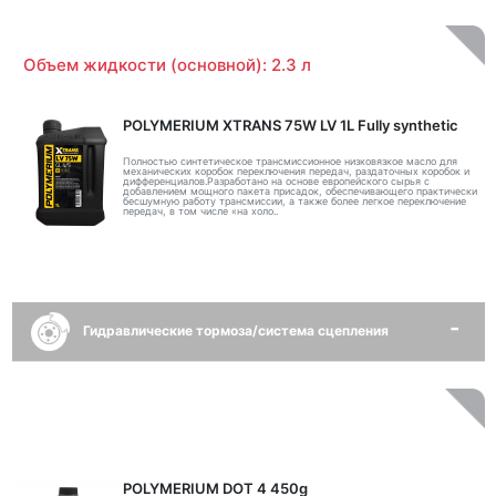
Объем жидкости (основной): 2.3 л
POLYMERIUM XTRANS 75W LV 1L Fully synthetic
Полностью синтетическое трансмиссионное низковязкое масло для
механических коробок переключения передач, раздаточных коробок и
дифференциалов.Разработано на основе европейского сырья с
добавлением мощного пакета присадок, обеспечивающего практически
бесшумную работу трансмиссии, а также более легкое переключение
передач, в том числе «на холо..
Гидравлические тормоза/система сцепления
POLYMERIUM DOT 4 450g