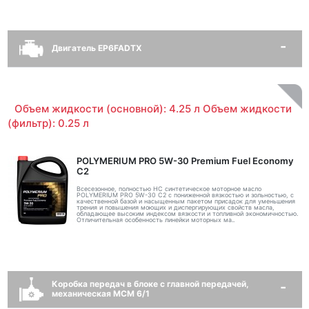
Двигатель EP6FADTX
Объем жидкости (основной): 4.25 л Объем жидкости
(фильтр): 0.25 л
POLYMERIUM PRO 5W-30 Premium Fuel Economy
С2
Всесезонное, полностью HC синтетическое моторное масло
POLYMERIUM PRO 5W-30 C2 с пониженной вязкостью и зольностью, с
качественной базой и насыщенным пакетом присадок для уменьшения
трения и повышения моющих и диспергирующих свойств масла,
обладающее высоким индексом вязкости и топливной экономичностью.
Отличительная особенность линейки моторных ма..
Коробка передач в блоке с главной передачей,
механическая MCM 6/1