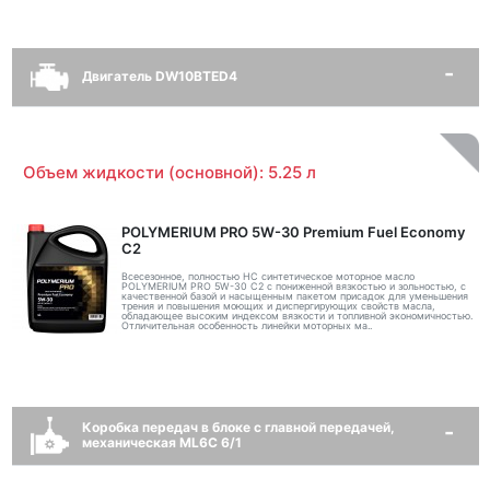
Двигатель DW10BTED4
Объем жидкости (основной): 5.25 л
POLYMERIUM PRO 5W-30 Premium Fuel Economy
С2
Всесезонное, полностью HC синтетическое моторное масло
POLYMERIUM PRO 5W-30 C2 с пониженной вязкостью и зольностью, с
качественной базой и насыщенным пакетом присадок для уменьшения
трения и повышения моющих и диспергирующих свойств масла,
обладающее высоким индексом вязкости и топливной экономичностью.
Отличительная особенность линейки моторных ма..
Коробка передач в блоке с главной передачей,
механическая ML6C 6/1