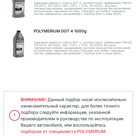
Тормозная жидкость класса DOT 4, соответствует требованиям: FMVSS
116 DOT4, ISO 4925, SAE J 1703, J 1704, JIS K2233. Высокая
температура кипения, выдерживает высокие нагрузки при интенсивной
эксплуатации тормозной системы. Подходит для любых тормозных
систем современных автомобилей с классом dot4 и ниже (dot3)...
POLYMERIUM DOT 4 1000g
Тормозная жидкость класса DOT 4, соответствует требованиям: FMVSS
116 DOT4, ISO 4925, SAE J 1703, J 1704, JIS K2233. Высокая
температура кипения, выдерживает высокие нагрузки при интенсивной
эксплуатации тормозной системы.Подходит для любых тормозных
систем современных автомобилей с классом dot4 и ниже (dot3)...
ВНИМАНИЕ!
Данный подбор носит исключительно
ознакомительный характер, для более точного
подбора следуйте информации, указанной
производителем в руководстве по эксплуатации
Вашего автомобиля, или воспользуйтесь
подбором от специалиста POLYMERIUM
.