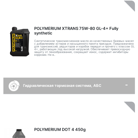
POLYMERIUM XTRANS 75W-80 GL-4+ Fully
synthetic
Синтетическое трансмиссионное масло из качественных базовых масел
с добавлением эстеров и насыщенного пакета присадок. Предназначено
для трансмиссий, редукторов и коробок передач и прочего с классом GL
4+, работающих под высокой нагрузкой. Обеспечивает превосходную
защиту от пенообразования, сокращает износ, содержит ингибиторы
коррозии. Не в..
Гидравлическая тормозная система, АБС
POLYMERIUM DOT 4 450g