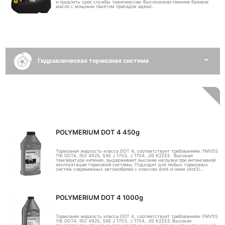
и продлить срок службы трансмиссии. Высококачественное базовое
масло с мощным пакетом присадок идеал..
Гидравлическая тормозная система
POLYMERIUM DOT 4 450g
Тормозная жидкость класса DOT 4, соответствует требованиям: FMVSS
116 DOT4, ISO 4925, SAE J 1703, J 1704, JIS K2233. Высокая
температура кипения, выдерживает высокие нагрузки при интенсивной
эксплуатации тормозной системы. Подходит для любых тормозных
систем современных автомобилей с классом dot4 и ниже (dot3)...
POLYMERIUM DOT 4 1000g
Тормозная жидкость класса DOT 4, соответствует требованиям: FMVSS
116 DOT4, ISO 4925, SAE J 1703, J 1704, JIS K2233. Высокая