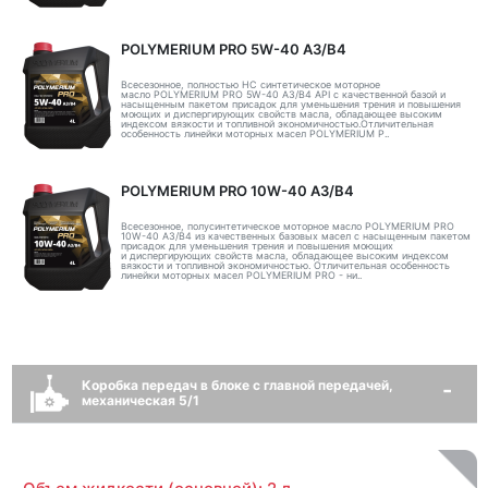
POLYMERIUM PRO 5W-40 A3/B4
Всесезонное, полностью HC синтетическое моторное
масло POLYMERIUM PRO 5W-40 A3/B4 API с качественной базой и
насыщенным пакетом присадок для уменьшения трения и повышения
моющих и диспергирующих свойств масла, обладающее высоким
индексом вязкости и топливной экономичностью.Отличительная
особенность линейки моторных масел POLYMERIUM P..
POLYMERIUM PRO 10W-40 A3/B4
Всесезонное, полусинтетическое моторное масло POLYMERIUM PRO
10W-40 A3/B4 из качественных базовых масел с насыщенным пакетом
присадок для уменьшения трения и повышения моющих
и диспергирующих свойств масла, обладающее высоким индексом
вязкости и топливной экономичностью. Отличительная особенность
линейки моторных масел POLYMERIUM PRO - ни..
Коробка передач в блоке с главной передачей,
механическая 5/1