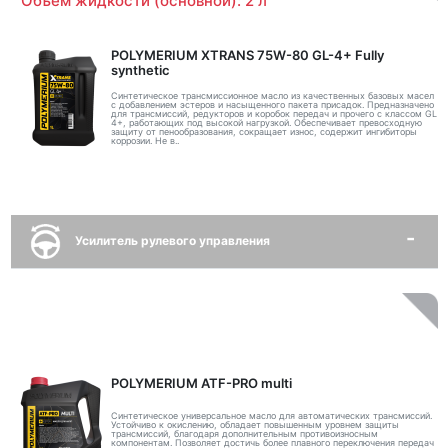
Объем жидкости (основной): 2 л
POLYMERIUM XTRANS 75W-80 GL-4+ Fully
synthetic
Синтетическое трансмиссионное масло из качественных базовых масел
с добавлением эстеров и насыщенного пакета присадок. Предназначено
для трансмиссий, редукторов и коробок передач и прочего с классом GL
4+, работающих под высокой нагрузкой. Обеспечивает превосходную
защиту от пенообразования, сокращает износ, содержит ингибиторы
коррозии. Не в..
Усилитель рулевого управления
POLYMERIUM ATF-PRO multi
Синтетическое универсальное масло для автоматических трансмиссий.
Устойчиво к окислению, обладает повышенным уровнем защиты
трансмиссий, благодаря дополнительным противоизносным
компонентам. Позволяет достичь более плавного переключения передач