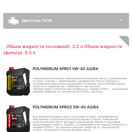
Двигатель TU1M
Объем жидкости (основной): 3.2 л Объем жидкости
(фильтр): 0.5 л
POLYMERIUM XPRO1 5W-40 A3/B4
Уникальное всесезонное синтетическое моторное масло с добавлением
эстеров. Создано с применением современного пакета присадок с
улучшенными защитными функциями. Отличные низкотемпературные
свойства и термическая стабильность при высоких
температурах.Отличительная особенность линейки XPRO1 - улучшенные
моющие свойства по технологии EX-CLEAN, настоящ..
POLYMERIUM XPRO2 5W-40 A3/B4
Всесезонное моторное масло на основе эстеров, алкилированных
нафталинов и ультрасинтетического базового масла. Уникальный
дополнительный пакет присадок (уменьшение трения и повышение
смазывающих свойств, борьба с отложениями всех видов).Особенность
линейки XPRO2 - улучшенные моющие свойства по технологии EX-
CLEAN, ультрасинтетическое базовое масло ..