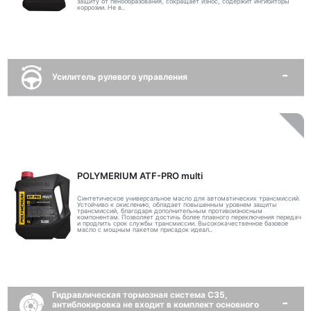
защиту от пенообразования, сокращает износ, содержит ингибиторы
коррозии. Не в..
Усилитель рулевого управления
POLYMERIUM ATF-PRO multi
Синтетическое универсальное масло для автоматических трансмиссий.
Устойчиво к окислению, обладает повышенным уровнем защиты
трансмиссий, благодаря дополнительным противоизносным
компонентам. Позволяет достичь более плавного переключения передач
и продлить срок службы трансмиссии. Высококачественное базовое
масло с мощным пакетом присадок идеал..
Гидравлическая тормозная система C35,
антиблокировка не входит в комплект основного