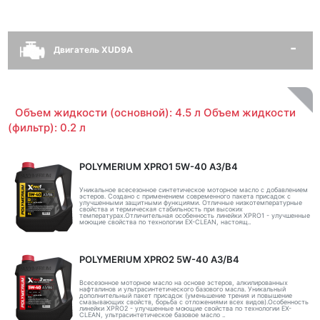
Двигатель XUD9A
Объем жидкости (основной): 4.5 л Объем жидкости
(фильтр): 0.2 л
POLYMERIUM XPRO1 5W-40 A3/B4
Уникальное всесезонное синтетическое моторное масло с добавлением
эстеров. Создано с применением современного пакета присадок с
улучшенными защитными функциями. Отличные низкотемпературные
свойства и термическая стабильность при высоких
температурах.Отличительная особенность линейки XPRO1 - улучшенные
моющие свойства по технологии EX-CLEAN, настоящ..
POLYMERIUM XPRO2 5W-40 A3/B4
Всесезонное моторное масло на основе эстеров, алкилированных
нафталинов и ультрасинтетического базового масла. Уникальный
дополнительный пакет присадок (уменьшение трения и повышение
смазывающих свойств, борьба с отложениями всех видов).Особенность
линейки XPRO2 - улучшенные моющие свойства по технологии EX-
CLEAN, ультрасинтетическое базовое масло ..