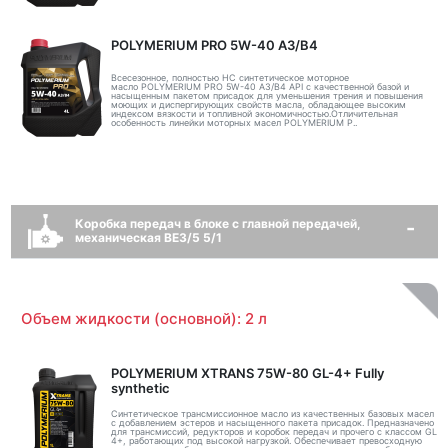
POLYMERIUM PRO 5W-40 A3/B4
Всесезонное, полностью HC синтетическое моторное
масло POLYMERIUM PRO 5W-40 A3/B4 API с качественной базой и
насыщенным пакетом присадок для уменьшения трения и повышения
моющих и диспергирующих свойств масла, обладающее высоким
индексом вязкости и топливной экономичностью.Отличительная
особенность линейки моторных масел POLYMERIUM P..
Коробка передач в блоке с главной передачей,
механическая BE3/5 5/1
Объем жидкости (основной): 2 л
POLYMERIUM XTRANS 75W-80 GL-4+ Fully
synthetic
Синтетическое трансмиссионное масло из качественных базовых масел
с добавлением эстеров и насыщенного пакета присадок. Предназначено
для трансмиссий, редукторов и коробок передач и прочего с классом GL
4+, работающих под высокой нагрузкой. Обеспечивает превосходную