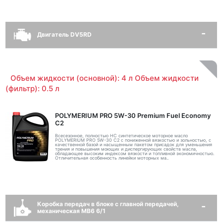
Двигатель DV5RD
Объем жидкости (основной): 4 л Объем жидкости
(фильтр): 0.5 л
POLYMERIUM PRO 5W-30 Premium Fuel Economy
С2
Всесезонное, полностью HC синтетическое моторное масло
POLYMERIUM PRO 5W-30 C2 с пониженной вязкостью и зольностью, с
качественной базой и насыщенным пакетом присадок для уменьшения
трения и повышения моющих и диспергирующих свойств масла,
обладающее высоким индексом вязкости и топливной экономичностью.
Отличительная особенность линейки моторных ма..
Коробка передач в блоке с главной передачей,
механическая MB6 6/1