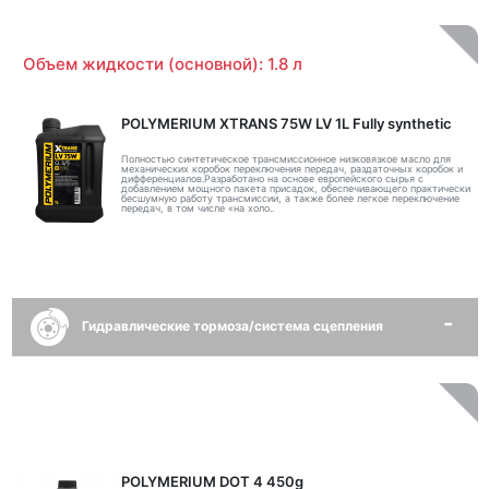
Объем жидкости (основной): 1.8 л
POLYMERIUM XTRANS 75W LV 1L Fully synthetic
Полностью синтетическое трансмиссионное низковязкое масло для
механических коробок переключения передач, раздаточных коробок и
дифференциалов.Разработано на основе европейского сырья с
добавлением мощного пакета присадок, обеспечивающего практически
бесшумную работу трансмиссии, а также более легкое переключение
передач, в том числе «на холо..
Гидравлические тормоза/система сцепления
POLYMERIUM DOT 4 450g