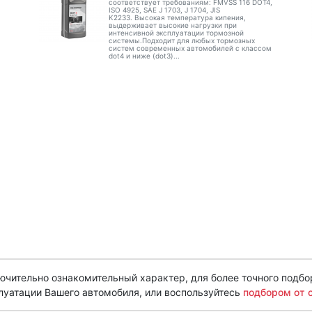
соответствует требованиям: FMVSS 116 DOT4,
ISO 4925, SAE J 1703, J 1704, JIS
K2233. Высокая температура кипения,
выдерживает высокие нагрузки при
интенсивной эксплуатации тормозной
системы.Подходит для любых тормозных
систем современных автомобилей с классом
dot4 и ниже (dot3)...
чительно ознакомительный характер, для более точного подбо
луатации Вашего автомобиля, или воспользуйтесь
подбором от 