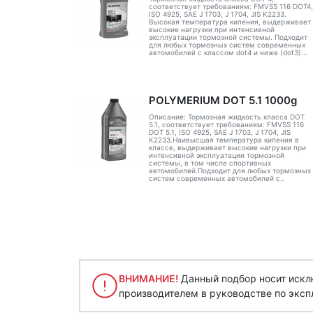
соответствует требованиям: FMVSS 116 DOT4,
ISO 4925, SAE J 1703, J 1704, JIS K2233.
Высокая температура кипения, выдерживает
высокие нагрузки при интенсивной
эксплуатации тормозной системы. Подходит
для любых тормозных систем современных
автомобилей с классом dot4 и ниже (dot3)...
POLYMERIUM DOT 5.1 1000g
Описание: Тормозная жидкость класса DOT
5.1, соответствует требованиям: FMVSS 116
DOT 5.1, ISO 4925, SAE J 1703, J 1704, JIS
K2233.Наивысшая температура кипения в
классе, выдерживает высокие нагрузки при
интенсивной эксплуатации тормозной
системы, в том числе спортивных
автомобилей.Подходит для любых тормозных
систем современных автомобилей с..
ВНИМАНИЕ!
Данный подбор носит исклю
производителем в руководстве по эксп