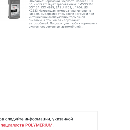
Описание: Тормозная жидкость класса DOT
5.1, соответствует требованиям: FMVSS 116
DOT 5.1, ISO 4925, SAE J 1703, J 1704, JIS
K2233.Наивысшая температура кипения в
классе, выдерживает высокие нагрузки при
интенсивной эксплуатации тормозной
системы, в том числе спортивных
автомобилей. Подходит для любых тормозных
систем современных автомобилей ..
ра следуйте информации, указанной
специалиста POLYMERIUM
.