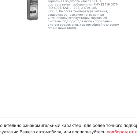
Тормозная жидкость класса DOT 4,
соответствует требованиям: FMVSS 116 DOT4,
ISO 4925, SAE J 1703, J 1704, JIS
K2233. Высокая температура кипения,
выдерживает высокие нагрузки при
интенсивной эксплуатации тормозной
системы.Подходит для любых тормозных
систем современных автомобилей с классом
dot4 и ниже (dot3)...
чительно ознакомительный характер, для более точного подбо
луатации Вашего автомобиля, или воспользуйтесь
подбором от 