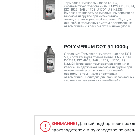
Тормозная жидкость класса DOT 4,
соответствует требованиям: FMVSS 116 DOT4,
ISO 4925, SAE J 1703, J 1704, JIS K2233.
Высокая температура кипения, выдерживает
высокие нагрузки при интенсивной
эксплуатации тормозной системы. Подходит
для любых тормозных систем современных
автомобилей с классом dot4 и ниже (dot3)...
POLYMERIUM DOT 5.1 1000g
Описание: Тормозная жидкость класса DOT
5.1, соответствует требованиям: FMVSS 116
DOT 5.1, ISO 4925, SAE J 1703, J 1704, JIS
K2233.Наивысшая температура кипения в
классе, выдерживает высокие нагрузки при
интенсивной эксплуатации тормозной
системы, в том числе спортивных
автомобилей.Подходит для любых тормозных
систем современных автомобилей с..
ВНИМАНИЕ!
Данный подбор носит исклю
производителем в руководстве по эксп