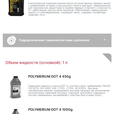
Синтетическое трансмиссионное масло из качественных базовых масел
с добавлением эстеров и насыщенного пакета присадок. Предназначено
для трансмиссий, редукторов и коробок передач и прочего с классом GL
4+, работающих под высокой нагрузкой. Обеспечивает превосходную
защиту от пенообразования, сокращает износ, содержит ингибиторы
коррозии. Не в..
Гидравлические тормоза/система сцепления
Объем жидкости (основной): 1 л
POLYMERIUM DOT 4 450g
Тормозная жидкость класса DOT 4, соответствует требованиям: FMVSS
116 DOT4, ISO 4925, SAE J 1703, J 1704, JIS K2233. Высокая
температура кипения, выдерживает высокие нагрузки при интенсивной
эксплуатации тормозной системы. Подходит для любых тормозных
систем современных автомобилей с классом dot4 и ниже (dot3)...
POLYMERIUM DOT 4 1000g