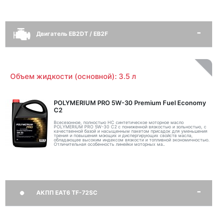
Двигатель EB2DT / EB2F
Объем жидкости (основной): 3.5 л
POLYMERIUM PRO 5W-30 Premium Fuel Economy
С2
Всесезонное, полностью HC синтетическое моторное масло
POLYMERIUM PRO 5W-30 C2 с пониженной вязкостью и зольностью, с
качественной базой и насыщенным пакетом присадок для уменьшения
трения и повышения моющих и диспергирующих свойств масла,
обладающее высоким индексом вязкости и топливной экономичностью.
Отличительная особенность линейки моторных ма..
АКПП EAT6 TF-72SC