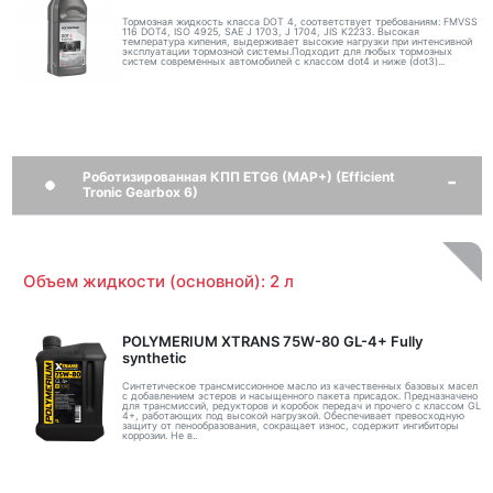
Тормозная жидкость класса DOT 4, соответствует требованиям: FMVSS
116 DOT4, ISO 4925, SAE J 1703, J 1704, JIS K2233. Высокая
температура кипения, выдерживает высокие нагрузки при интенсивной
эксплуатации тормозной системы.Подходит для любых тормозных
систем современных автомобилей с классом dot4 и ниже (dot3)...
Роботизированная КПП ETG6 (MAP+) (Efficient
Tronic Gearbox 6)
Объем жидкости (основной): 2 л
POLYMERIUM XTRANS 75W-80 GL-4+ Fully
synthetic
Синтетическое трансмиссионное масло из качественных базовых масел
с добавлением эстеров и насыщенного пакета присадок. Предназначено
для трансмиссий, редукторов и коробок передач и прочего с классом GL
4+, работающих под высокой нагрузкой. Обеспечивает превосходную
защиту от пенообразования, сокращает износ, содержит ингибиторы
коррозии. Не в..