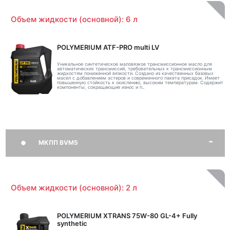
Объем жидкости (основной): 6 л
POLYMERIUM ATF-PRO multi LV
Уникальное синтетическое маловязкое трансмиссионное масло для
автоматических трансмиссий, требовательных к трансмиссионным
жидкостям пониженной вязкости. Создано из качественных базовых
масел с добавлением эстеров и современного пакета присадок. Имеет
повышенную стойкость к окислению, высоким температурам. Содержит
компоненты, сокращающие износ и п..
МКПП BVM5
Объем жидкости (основной): 2 л
POLYMERIUM XTRANS 75W-80 GL-4+ Fully
synthetic