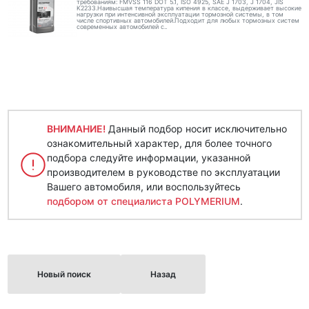
требованиям: FMVSS 116 DOT 5.1, ISO 4925, SAE J 1703, J 1704, JIS
K2233.Наивысшая температура кипения в классе, выдерживает высокие
нагрузки при интенсивной эксплуатации тормозной системы, в том
числе спортивных автомобилей.Подходит для любых тормозных систем
современных автомобилей с..
ВНИМАНИЕ!
Данный подбор носит исключительно
ознакомительный характер, для более точного
подбора следуйте информации, указанной
производителем в руководстве по эксплуатации
Вашего автомобиля, или воспользуйтесь
подбором от специалиста POLYMERIUM
.
Новый поиск
Назад