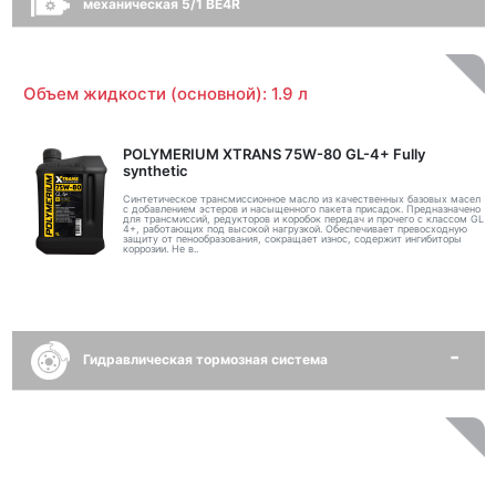
механическая 5/1 BE4R
Объем жидкости (основной): 1.9 л
POLYMERIUM XTRANS 75W-80 GL-4+ Fully
synthetic
Синтетическое трансмиссионное масло из качественных базовых масел
с добавлением эстеров и насыщенного пакета присадок. Предназначено
для трансмиссий, редукторов и коробок передач и прочего с классом GL
4+, работающих под высокой нагрузкой. Обеспечивает превосходную
защиту от пенообразования, сокращает износ, содержит ингибиторы
коррозии. Не в..
Гидравлическая тормозная система