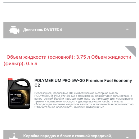
Двигатель DV6TED4
Объем жидкости (основной): 3.75 л Объем жидкости
(фильтр): 0.5 л
POLYMERIUM PRO 5W-30 Premium Fuel Economy
С2
Всесезонное, полностью HC синтетическое моторное масло
POLYMERIUM PRO 5W-30 C2 с пониженной вязкостью и зольностью, с
качественной базой и насыщенным пакетом присадок для уменьшения
трения и повышения моющих и диспергирующих свойств масла,
обладающее высоким индексом вязкости и топливной экономичностью.
Отличительная особенность линейки моторных ма..
Коробка передач в блоке с главной передачей,