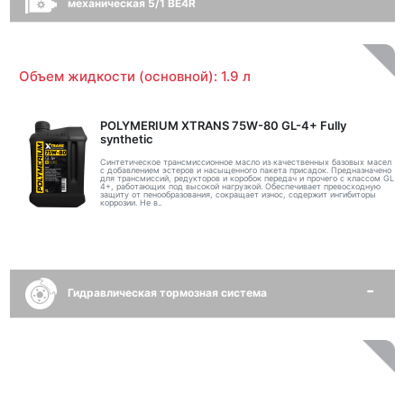
механическая 5/1 BE4R
Объем жидкости (основной): 1.9 л
POLYMERIUM XTRANS 75W-80 GL-4+ Fully
synthetic
Синтетическое трансмиссионное масло из качественных базовых масел
с добавлением эстеров и насыщенного пакета присадок. Предназначено
для трансмиссий, редукторов и коробок передач и прочего с классом GL
4+, работающих под высокой нагрузкой. Обеспечивает превосходную
защиту от пенообразования, сокращает износ, содержит ингибиторы
коррозии. Не в..
Гидравлическая тормозная система