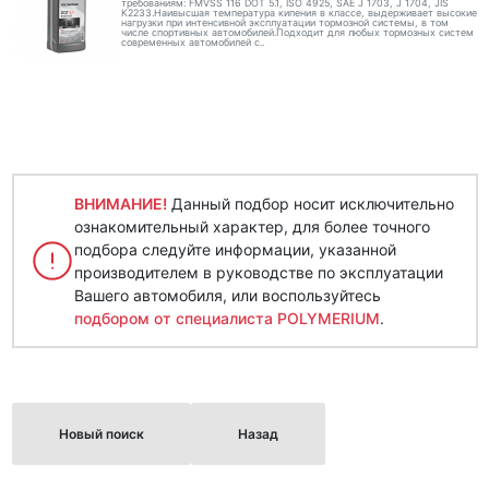
требованиям: FMVSS 116 DOT 5.1, ISO 4925, SAE J 1703, J 1704, JIS
K2233.Наивысшая температура кипения в классе, выдерживает высокие
нагрузки при интенсивной эксплуатации тормозной системы, в том
числе спортивных автомобилей.Подходит для любых тормозных систем
современных автомобилей с..
ВНИМАНИЕ!
Данный подбор носит исключительно
ознакомительный характер, для более точного
подбора следуйте информации, указанной
производителем в руководстве по эксплуатации
Вашего автомобиля, или воспользуйтесь
подбором от специалиста POLYMERIUM
.
Новый поиск
Назад