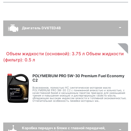
Двигатель DV6TED4B
Объем жидкости (основной): 3.75 л Объем жидкости
(фильтр): 0.5 л
POLYMERIUM PRO 5W-30 Premium Fuel Economy
С2
Всесезонное, полностью HC синтетическое моторное масло
POLYMERIUM PRO 5W-30 C2 с пониженной вязкостью и зольностью, с
качественной базой и насыщенным пакетом присадок для уменьшения
трения и повышения моющих и диспергирующих свойств масла,
обладающее высоким индексом вязкости и топливной экономичностью.
Отличительная особенность линейки моторных ма..
Коробка передач в блоке с главной передачей,