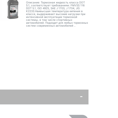
Описание: Тормозная жидкость класса DOT
5.1, соответствует требованиям: FMVSS 116
DOT 5.1, ISO 4925, SAE J 1703, J 1704, JIS
K2233.Наивысшая температура кипения в
классе, выдерживает высокие нагрузки при
интенсивной эксплуатации тормозной
системы, в том числе спортивных
автомобилей. Подходит для любых тормозных
систем современных автомобилей ..