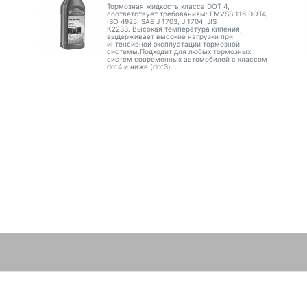
Тормозная жидкость класса DOT 4,
соответствует требованиям: FMVSS 116 DOT4,
ISO 4925, SAE J 1703, J 1704, JIS
K2233. Высокая температура кипения,
выдерживает высокие нагрузки при
интенсивной эксплуатации тормозной
системы.Подходит для любых тормозных
систем современных автомобилей с классом
dot4 и ниже (dot3)...