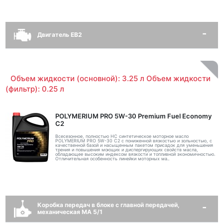
Двигатель EB2
Объем жидкости (основной): 3.25 л Объем жидкости
(фильтр): 0.25 л
POLYMERIUM PRO 5W-30 Premium Fuel Economy
С2
Всесезонное, полностью HC синтетическое моторное масло
POLYMERIUM PRO 5W-30 C2 с пониженной вязкостью и зольностью, с
качественной базой и насыщенным пакетом присадок для уменьшения
трения и повышения моющих и диспергирующих свойств масла,
обладающее высоким индексом вязкости и топливной экономичностью.
Отличительная особенность линейки моторных ма..
Коробка передач в блоке с главной передачей,
механическая MA 5/1