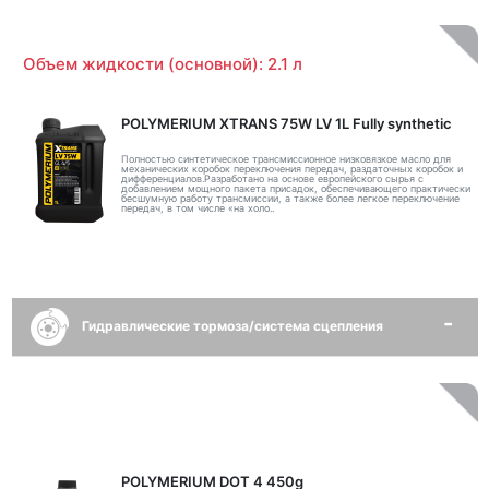
Объем жидкости (основной): 2.1 л
POLYMERIUM XTRANS 75W LV 1L Fully synthetic
Полностью синтетическое трансмиссионное низковязкое масло для
механических коробок переключения передач, раздаточных коробок и
дифференциалов.Разработано на основе европейского сырья с
добавлением мощного пакета присадок, обеспечивающего практически
бесшумную работу трансмиссии, а также более легкое переключение
передач, в том числе «на холо..
Гидравлические тормоза/система сцепления
POLYMERIUM DOT 4 450g