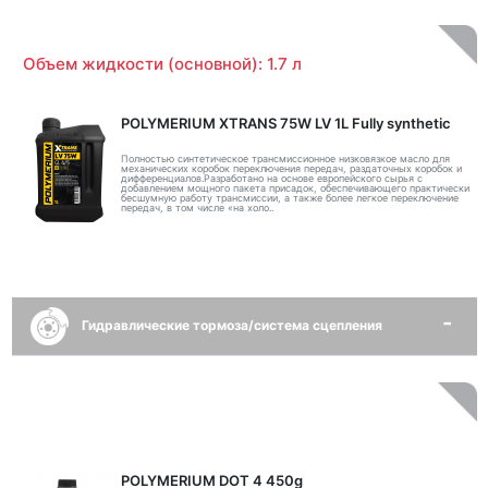
Объем жидкости (основной): 1.7 л
POLYMERIUM XTRANS 75W LV 1L Fully synthetic
Полностью синтетическое трансмиссионное низковязкое масло для
механических коробок переключения передач, раздаточных коробок и
дифференциалов.Разработано на основе европейского сырья с
добавлением мощного пакета присадок, обеспечивающего практически
бесшумную работу трансмиссии, а также более легкое переключение
передач, в том числе «на холо..
Гидравлические тормоза/система сцепления
POLYMERIUM DOT 4 450g