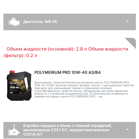
Двигатель 1KR-FE
Объем жидкости (основной): 2.8 л Объем жидкости
(фильтр): 0.2 л
POLYMERIUM PRO 10W-40 A3/B4
Всесезонное, полусинтетическое моторное масло POLYMERIUM PRO
10W-40 A3/B4 из качественных базовых масел с насыщенным пакетом
присадок для уменьшения трения и повышения моющих
и диспергирующих свойств масла, обладающее высоким индексом
вязкости и топливной экономичностью. Отличительная особенность
линейки моторных масел POLYMERIUM PRO - ни..
Коробка передач в блоке с главной передачей,
механическая C551 5/1, полуавтоматическая
C551A 5/1