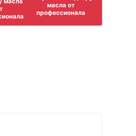
у масла
т
сионала