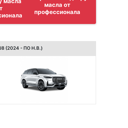
у масла
т
сионала
J8 (2024 - ПО Н.В.)