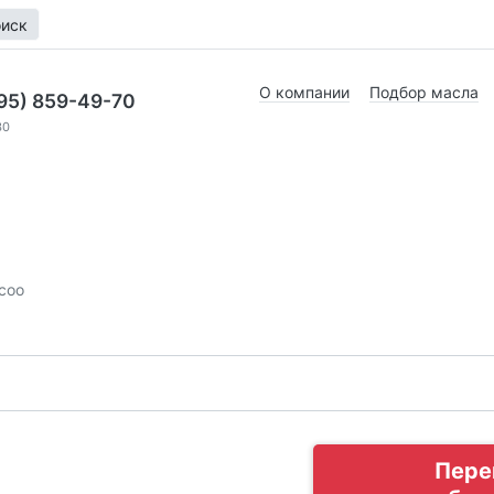
иск
О компании
Подбор масла
95) 859-49-70
30
coo
Пере