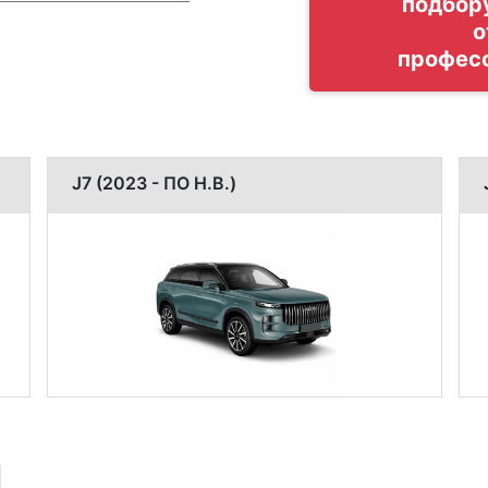
подбор
о
профес
J7 (2023 - ПО Н.В.)