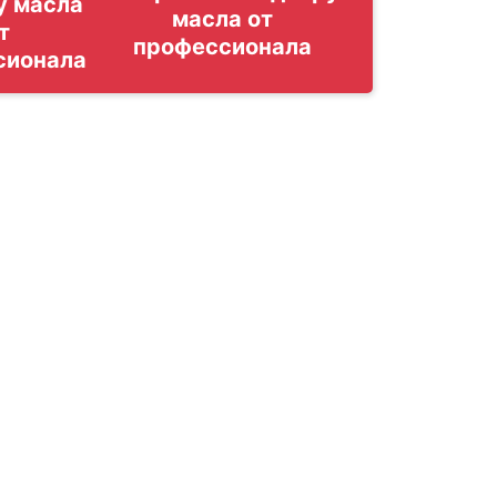
у масла
т
сионала