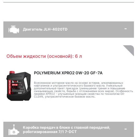
Двигатель JLH-4G20TD
Объем жидкости (основной): 6 л
POLYMERIUM XPRO2 0W-20 GF-7A
Всесезонное моторное масло на основе эстеров, алкилированных
нафталинов и ультрасинтетического базового масла. Уникальный
дополнительный пакет присадок (уменьшение трения и повышение
смазывающих свойств, борьба с отложениями всех видов). Особенность
линейки XPRO2 - улучшенные моющие свойства по технологии EX-
CLEAN, ультрасинтетическое базовое масло..
Коробка передач в блоке с главной передачей,
роботизированная 7/1 7-DCT