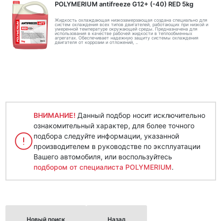
POLYMERIUM antifreeze G12+ (-40) RED 5kg
Жидкость охлаждающая низкозамерзающая создана специально для
систем охлаждения всех типов двигателей, работающих при низкой и
умеренной температуре окружающей среды. Предназначена для
использования в качестве рабочей жидкости в теплообменных
агрегатах. Обеспечивает надежную защиту системы охлаждения
двигателя от коррозии и отложений, ..
ВНИМАНИЕ!
Данный подбор носит исключительно
ознакомительный характер, для более точного
подбора следуйте информации, указанной
производителем в руководстве по эксплуатации
Вашего автомобиля, или воспользуйтесь
подбором от специалиста POLYMERIUM
.
Новый поиск
Назад