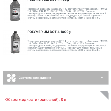
Тормозная жидкость класса DOT 4, соответствует требованиям: FMVSS
116 DOT4, ISO 4925, SAE J 1703, J 1704, JIS K2233. Высокая
температура кипения, выдерживает высокие нагрузки при интенсивной
эксплуатации тормозной системы. Подходит для любых тормозных
систем современных автомобилей с классом dot4 и ниже (dot3)...
POLYMERIUM DOT 4 1000g
Тормозная жидкость класса DOT 4, соответствует требованиям: FMVSS
116 DOT4, ISO 4925, SAE J 1703, J 1704, JIS K2233. Высокая
температура кипения, выдерживает высокие нагрузки при интенсивной
эксплуатации тормозной системы.Подходит для любых тормозных
систем современных автомобилей с классом dot4 и ниже (dot3)...
Система охлаждения
Объем жидкости (основной): 8 л