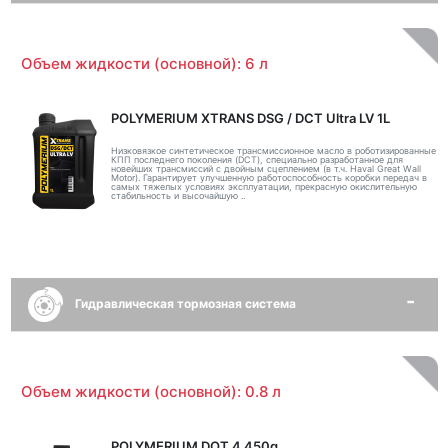
Объем жидкости (основной): 6 л
POLYMERIUM XTRANS DSG / DCT Ultra LV 1L
Низковязкое синтетическое трансмиссионное масло в роботизированные
КПП последнего поколения (DCT), специально разработанное для
новейших трансмиссий с двойным сцеплением (в т.ч. Haval Great Wall
Motor). Гарантирует улучшенную работоспособность коробки передач в
самых тяжелых условиях эксплуатации, прекрасную окислительную
стабильность и высочайшую ..
Гидравлическая тормозная система
Объем жидкости (основной): 0.8 л
POLYMERIUM DOT 4 450g