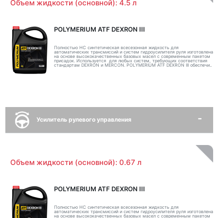
Объем жидкости (основной): 4.5 л
POLYMERIUM ATF DEXRON III
Полностью НС синтетическая всесезонная жидкость для
автоматических трансмиссий и систем гидроусилителя руля изготовлена
на основе высококачественных базовых масел с современным пакетом
присадок. Используется для любых систем, требующих соответствия
стандартам DEXRON и MERCON. POLYMERIUM ATF DEXRON III обеспечи..
Усилитель рулевого управления
Объем жидкости (основной): 0.67 л
POLYMERIUM ATF DEXRON III
Полностью НС синтетическая всесезонная жидкость для
автоматических трансмиссий и систем гидроусилителя руля изготовлена
на основе высококачественных базовых масел с современным пакетом