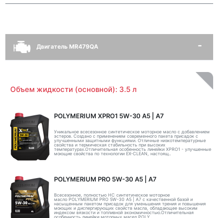
Двигатель MR479QA
Объем жидкости (основной): 3.5 л
POLYMERIUM XPRO1 5W-30 А5 | А7
Уникальное всесезонное синтетическое моторное масло с добавлением
эстеров. Создано с применением современного пакета присадок с
улучшенными защитными функциями. Отличные низкотемпературные
свойства и термическая стабильность при высоких
температурах.Отличительная особенность линейки XPRO1 - улучшенные
моющие свойства по технологии EX-CLEAN, настоящ..
POLYMERIUM PRO 5W-30 A5 | А7
Всесезонное, полностью HC синтетическое моторное
масло POLYMERIUM PRO 5W-30 A5 | А7 с качественной базой и
насыщенным пакетом присадок для уменьшения трения и повышения
моющих и диспергирующих свойств масла, обладающее высоким
индексом вязкости и топливной экономичностью.Отличительная
особенность линейки моторных масел POLY..