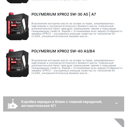
POLYMERIUM XPRO2 5W-30 А5 | А7
Всесезонное моторное масло на основе эстеров, алкилированных
нафталинов и ультрасинтетического базового масла. Уникальный
дополнительный пакет присадок (уменьшение трения и повышение
смазывающих свойств, борьба с отложениями всех видов).Особенность
линейки XPRO2 - улучшенные моющие свойства по технологии EX-
CLEAN, ультрасинтетическое базовое масло ..
POLYMERIUM XPRO2 5W-40 A3/B4
Всесезонное моторное масло на основе эстеров, алкилированных
нафталинов и ультрасинтетического базового масла. Уникальный
дополнительный пакет присадок (уменьшение трения и повышение
смазывающих свойств, борьба с отложениями всех видов).Особенность
линейки XPRO2 - улучшенные моющие свойства по технологии EX-
CLEAN, ультрасинтетическое базовое масло ..
Коробка передач в блоке с главной передачей,
автоматическая 4/1