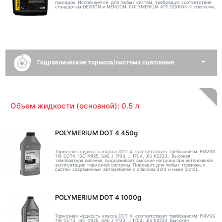
присадок. Используется для любых систем, требующих соответствия
стандартам DEXRON и MERCON. POLYMERIUM ATF DEXRON III обеспечи..
Гидравлические тормоза/система сцепления
Объем жидкости (основной): 0.5 л
POLYMERIUM DOT 4 450g
Тормозная жидкость класса DOT 4, соответствует требованиям: FMVSS
116 DOT4, ISO 4925, SAE J 1703, J 1704, JIS K2233. Высокая
температура кипения, выдерживает высокие нагрузки при интенсивной
эксплуатации тормозной системы. Подходит для любых тормозных
систем современных автомобилей с классом dot4 и ниже (dot3)...
POLYMERIUM DOT 4 1000g
Тормозная жидкость класса DOT 4, соответствует требованиям: FMVSS
116 DOT4, ISO 4925, SAE J 1703, J 1704, JIS K2233. Высокая