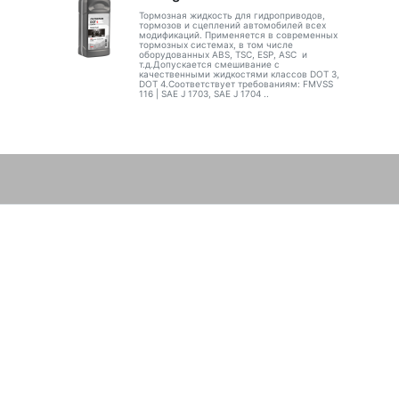
Тормозная жидкость для гидроприводов,
тормозов и сцеплений автомобилей всех
модификаций. Применяется в современных
тормозных системах, в том числе
оборудованных ABS, TSC, ESP, ASC и
т.д.Допускается смешивание с
качественными жидкостями классов DOT 3,
DOT 4.Соответствует требованиям: FMVSS
116 | SAE J 1703, SAE J 1704 ..