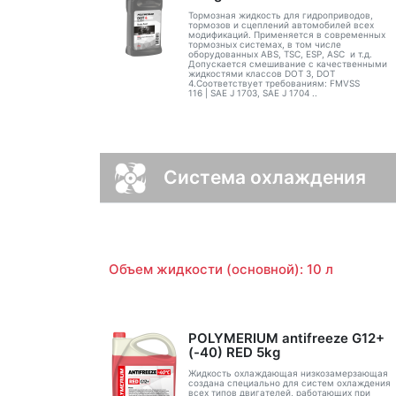
Тормозная жидкость для гидроприводов,
тормозов и сцеплений автомобилей всех
модификаций. Применяется в современных
тормозных системах, в том числе
оборудованных ABS, TSC, ESP, ASC и т.д.
Допускается смешивание с качественными
жидкостями классов DOT 3, DOT
4.Соответствует требованиям: FMVSS
116 | SAE J 1703, SAE J 1704 ..
Система охлаждения
Объем жидкости (основной): 10 л
POLYMERIUM antifreeze G12+
(-40) RED 5kg
Жидкость охлаждающая низкозамерзающая
создана специально для систем охлаждения
всех типов двигателей, работающих при