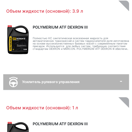
Объем жидкости (основной): 3.9 л
POLYMERIUM ATF DEXRON III
Полностью НС синтетическая всесезонная жидкость для
автоматических трансмиссий и систем гидроусилителя руля изготовлена
на основе высококачественных базовых масел с современным пакетом
присадок. Используется для любых систем, требующих соответствия
стандартам DEXRON и MERCON. POLYMERIUM ATF DEXRON III обеспечи..
Усилитель рулевого управления
Объем жидкости (основной): 1 л
POLYMERIUM ATF DEXRON III