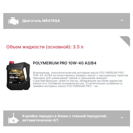
Двигатель MR479QA
Объем жидкости (основной): 3.5 л
POLYMERIUM PRO 10W-40 A3/B4
Всесезонное, полусинтетическое моторное масло POLYMERIUM PRO
10W-40 A3/B4 из качественных базовых масел с насыщенным пакетом
присадок для уменьшения трения и повышения моющих
и диспергирующих свойств масла, обладающее высоким индексом
вязкости и топливной экономичностью. Отличительная особенность
линейки моторных масел POLYMERIUM PRO - ни..
Коробка передач в блоке с главной передачей,
автоматическая 4/1