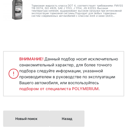
Тормозная жидкость класса DOT 4, соответствует требованиям: FMVSS
116 DOT4, ISO 4925, SAE J 1703, J 1704, JIS K2233. Высокая
температура кипения, выдерживает высокие нагрузки при интенсивной
эксплуатации тормозной системы.Подходит для любых тормозных
систем современных автомобилей с классом dot4 и ниже (dot3)...
ВНИМАНИЕ!
Данный подбор носит исключительно
ознакомительный характер, для более точного
подбора следуйте информации, указанной
производителем в руководстве по эксплуатации
Вашего автомобиля, или воспользуйтесь
подбором от специалиста POLYMERIUM
.
Новый поиск
Назад