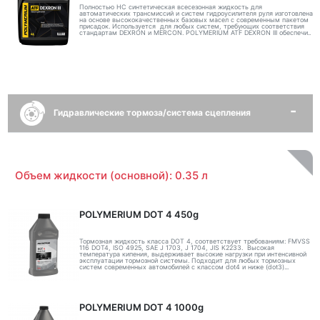
Полностью НС синтетическая всесезонная жидкость для
автоматических трансмиссий и систем гидроусилителя руля изготовлена
на основе высококачественных базовых масел с современным пакетом
присадок. Используется для любых систем, требующих соответствия
стандартам DEXRON и MERCON. POLYMERIUM ATF DEXRON III обеспечи..
Гидравлические тормоза/система сцепления
Объем жидкости (основной): 0.35 л
POLYMERIUM DOT 4 450g
Тормозная жидкость класса DOT 4, соответствует требованиям: FMVSS
116 DOT4, ISO 4925, SAE J 1703, J 1704, JIS K2233. Высокая
температура кипения, выдерживает высокие нагрузки при интенсивной
эксплуатации тормозной системы. Подходит для любых тормозных
систем современных автомобилей с классом dot4 и ниже (dot3)...
POLYMERIUM DOT 4 1000g