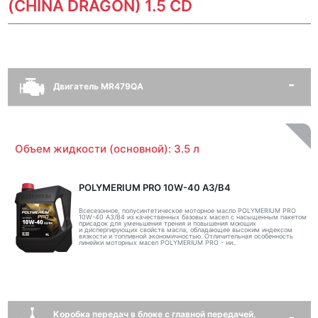
(CHINA DRAGON) 1.5 CD
Двигатель MR479QA
Объем жидкости (основной): 3.5 л
POLYMERIUM PRO 10W-40 A3/B4
Всесезонное, полусинтетическое моторное масло POLYMERIUM PRO
10W-40 A3/B4 из качественных базовых масел с насыщенным пакетом
присадок для уменьшения трения и повышения моющих
и диспергирующих свойств масла, обладающее высоким индексом
вязкости и топливной экономичностью. Отличительная особенность
линейки моторных масел POLYMERIUM PRO - ни..
Коробка передач в блоке с главной передачей,