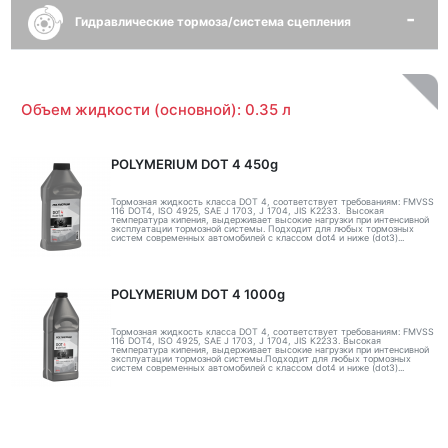
Гидравлические тормоза/система сцепления
Объем жидкости (основной): 0.35 л
POLYMERIUM DOT 4 450g
Тормозная жидкость класса DOT 4, соответствует требованиям: FMVSS
116 DOT4, ISO 4925, SAE J 1703, J 1704, JIS K2233. Высокая
температура кипения, выдерживает высокие нагрузки при интенсивной
эксплуатации тормозной системы. Подходит для любых тормозных
систем современных автомобилей с классом dot4 и ниже (dot3)...
POLYMERIUM DOT 4 1000g
Тормозная жидкость класса DOT 4, соответствует требованиям: FMVSS
116 DOT4, ISO 4925, SAE J 1703, J 1704, JIS K2233. Высокая
температура кипения, выдерживает высокие нагрузки при интенсивной
эксплуатации тормозной системы.Подходит для любых тормозных
систем современных автомобилей с классом dot4 и ниже (dot3)...