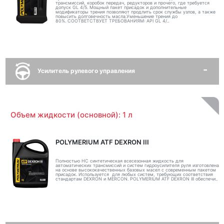
трансмиссий, коробок передач, редукторов и прочего, где требуется
допуск GL 4/5. Мощный пакет присадок и дополнительные
модификаторы трения позволяют продлить срок службы узлов, а также
повысить долговечность масла.Уменьшение трения до
80%. СООТВЕТСТВУЕТ ТРЕБОВАНИЯМ: API GL 4/..
Усилитель рулевого управления
Объем жидкости (основной): 1 л
POLYMERIUM ATF DEXRON III
Полностью НС синтетическая всесезонная жидкость для
автоматических трансмиссий и систем гидроусилителя руля изготовлена
на основе высококачественных базовых масел с современным пакетом
присадок. Используется для любых систем, требующих соответствия
стандартам DEXRON и MERCON. POLYMERIUM ATF DEXRON III обеспечи..