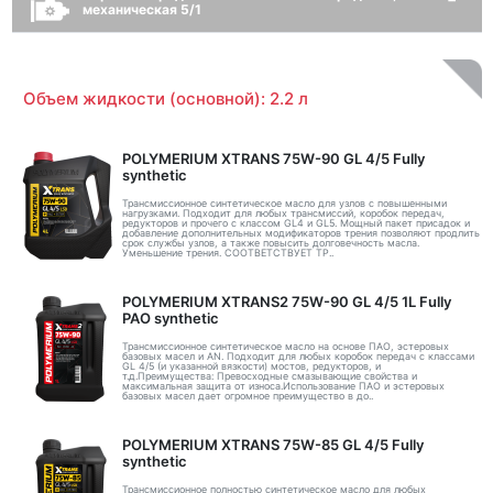
механическая 5/1
Объем жидкости (основной): 2.2 л
POLYMERIUM XTRANS 75W-90 GL 4/5 Fully
synthetic
Трансмиссионное синтетическое масло для узлов с повышенными
нагрузками. Подходит для любых трансмиссий, коробок передач,
редукторов и прочего с классом GL4 и GL5. Мощный пакет присадок и
добавление дополнительных модификаторов трения позволяют продлить
срок службы узлов, а также повысить долговечность масла.
Уменьшение трения. СООТВЕТСТВУЕТ ТР..
POLYMERIUM XTRANS2 75W-90 GL 4/5 1L Fully
PAO synthetic
Трансмиссионное синтетическое масло на основе ПАО, эстеровых
базовых масел и AN. Подходит для любых коробок передач с классами
GL 4/5 (и указанной вязкости) мостов, редукторов, и
т.д.Преимущества: Превосходные смазывающие свойства и
максимальная защита от износа.Использование ПАО и эстеровых
базовых масел дает огромное преимущество в до..
POLYMERIUM XTRANS 75W-85 GL 4/5 Fully
synthetic
Трансмиссионное полностью синтетическое масло для любых