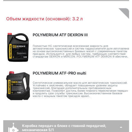
Объем жидкости (основной): 3.2 л
POLYMERIUM ATF DEXRON III
Полностью НС синтетическая всесезонная жидкость для
автоматических трансмиссий и систем гидроусилителя руля изготовлена
на основе высококачественных базовых масел с современным пакетом
присадок. Используется для любых систем, требующих соответствия
стандартам DEXRON и MERCON. POLYMERIUM ATF DEXRON III обеспечи..
POLYMERIUM ATF-PRO multi
Синтетическое универсальное масло для автоматических трансмиссий.
Устойчиво к окислению, обладает повышенным уровнем защиты
трансмиссий, благодаря дополнительным противоизносным
компонентам. Позволяет достичь более плавного переключения передач
и продлить срок службы трансмиссии. Высококачественное базовое
масло с мощным пакетом присадок идеал..
Коробка передач в блоке с главной передачей,
механическая 5/1