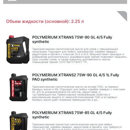
Объем жидкости (основной): 2.25 л
POLYMERIUM XTRANS 75W-90 GL 4/5 Fully
synthetic
Трансмиссионное синтетическое масло для узлов с повышенными
нагрузками. Подходит для любых трансмиссий, коробок передач,
редукторов и прочего с классом GL4 и GL5. Мощный пакет присадок и
добавление дополнительных модификаторов трения позволяют продлить
срок службы узлов, а также повысить долговечность масла.
Уменьшение трения. СООТВЕТСТВУЕТ ТР..
POLYMERIUM XTRANS2 75W-90 GL 4/5 1L Fully
PAO synthetic
Трансмиссионное синтетическое масло на основе ПАО, эстеровых
базовых масел и AN. Подходит для любых коробок передач с классами
GL 4/5 (и указанной вязкости) мостов, редукторов, и
т.д.Преимущества: Превосходные смазывающие свойства и
максимальная защита от износа.Использование ПАО и эстеровых
базовых масел дает огромное преимущество в до..
POLYMERIUM XTRANS 75W-85 GL 4/5 Fully
synthetic
Трансмиссионное полностью синтетическое масло для любых
трансмиссий, коробок передач, редукторов и прочего, где требуется
допуск GL 4/5. Мощный пакет присадок и дополнительные