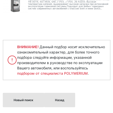
116 DOT4, ISO 4925, SAE J 1703, J 1704, JIS K2233. Высокая
температура кипения, выдерживает высокие нагрузки при интенсивной
эксплуатации тормозной системы.Подходит для любых тормозных
систем современных автомобилей с классом dot4 и ниже (dot3)...
ВНИМАНИЕ!
Данный подбор носит исключительно
ознакомительный характер, для более точного
подбора следуйте информации, указанной
производителем в руководстве по эксплуатации
Вашего автомобиля, или воспользуйтесь
подбором от специалиста POLYMERIUM
.
Новый поиск
Назад