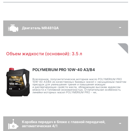
Двигатель MR481QA
Объем жидкости (основной): 3.5 л
POLYMERIUM PRO 10W-40 A3/B4
Всесезонное, полусинтетическое моторное масло POLYMERIUM PRO
10W-40 A3/B4 из качественных базовых масел с насыщенным пакетом
присадок для уменьшения трения и повышения моющих
и диспергирующих свойств масла, обладающее высоким индексом
вязкости и топливной экономичностью. Отличительная особенность
линейки моторных масел POLYMERIUM PRO - ни..
Коробка передач в блоке с главной передачей,
автоматическая 4/1