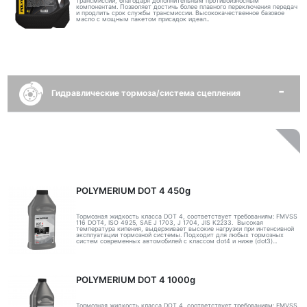
трансмиссий, благодаря дополнительным противоизносным
компонентам. Позволяет достичь более плавного переключения передач
и продлить срок службы трансмиссии. Высококачественное базовое
масло с мощным пакетом присадок идеал..
Гидравлические тормоза/система сцепления
POLYMERIUM DOT 4 450g
Тормозная жидкость класса DOT 4, соответствует требованиям: FMVSS
116 DOT4, ISO 4925, SAE J 1703, J 1704, JIS K2233. Высокая
температура кипения, выдерживает высокие нагрузки при интенсивной
эксплуатации тормозной системы. Подходит для любых тормозных
систем современных автомобилей с классом dot4 и ниже (dot3)...
POLYMERIUM DOT 4 1000g
Тормозная жидкость класса DOT 4, соответствует требованиям: FMVSS