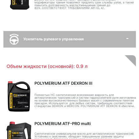
модификаторы трения позволяют продлить срок службы узлов, а также
повысить долговечность масла.Уменьшение трения до
80%. СООТВЕТСТВУЕТ ТРЕБОВАНИЯМ: API GL 4/..
Усилитель рулевого управления
Объем жидкости (основной): 0.9 л
POLYMERIUM ATF DEXRON III
Полностью НС синтетическая всесезонная жидкость для
автоматических трансмиссий и систем гидроусилителя руля изготовлена
на основе высококачественных базовых масел с современным пакетом
присадок. Используется для любых систем, требующих соответствия
стандартам DEXRON и MERCON. POLYMERIUM ATF DEXRON III обеспечи..
POLYMERIUM ATF-PRO multi
Синтетическое универсальное масло для автоматических трансмиссий.
Устойчиво к окислению, обладает повышенным уровнем защиты