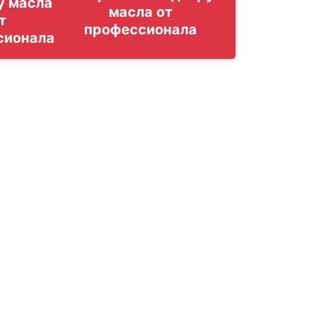
у масла
т
сионала