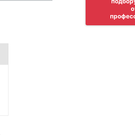
подбор
о
профес