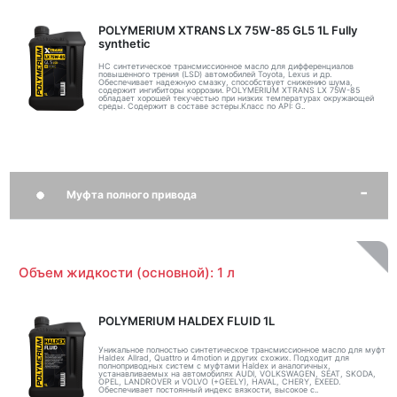
POLYMERIUM XTRANS LX 75W-85 GL5 1L Fully
synthetic
НС синтетическое трансмиссионное масло для дифференциалов
повышенного трения (LSD) автомобилей Toyota, Lexus и др.
Обеспечивает надежную смазку, способствует снижению шума,
содержит ингибиторы коррозии. POLYMERIUM XTRANS LX 75W-85
обладает хорошей текучестью при низких температурах окружающей
среды. Содержит в составе эстеры.Класс по API: G..
Муфта полного привода
Объем жидкости (основной): 1 л
POLYMERIUM HALDEX FLUID 1L
Уникальное полностью синтетическое трансмиссионное масло для муфт
Haldex Allrad, Quattro и 4motion и других схожих. Подходит для
полноприводных систем с муфтами Haldex и аналогичных,
устанавливаемых на автомобилях AUDI, VOLKSWAGEN, SEAT, SKODA,
OPEL, LANDROVER и VOLVO (+GEELY), HAVAL, CHERY, EXEED.
Обеспечивает постоянный индекс вязкости, высокое с..