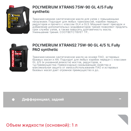
POLYMERIUM XTRANS 75W-90 GL 4/5 Fully
synthetic
Трансмиссионное синтетическое масло для узлов с повышенными
нагрузками. Подходит для любых трансмиссий, коробок передач,
редукторов и прочего с классом GL4 и GL5. Мощный пакет присадок и
добавление дополнительных модификаторов трения позволяют продлить
срок службы узлов, а также повысить долговечность масла.
Уменьшение трения. СООТВЕТСТВУЕТ ТР..
POLYMERIUM XTRANS2 75W-90 GL 4/5 1L Fully
PAO synthetic
Трансмиссионное синтетическое масло на основе ПАО, эстеровых
базовых масел и AN. Подходит для любых коробок передач с классами
GL 4/5 (и указанной вязкости) мостов, редукторов, и
т.д.Преимущества: Превосходные смазывающие свойства и
максимальная защита от износа.Использование ПАО и эстеровых
базовых масел дает огромное преимущество в до..
Дифференциал, задний
Объем жидкости (основной): 1 л