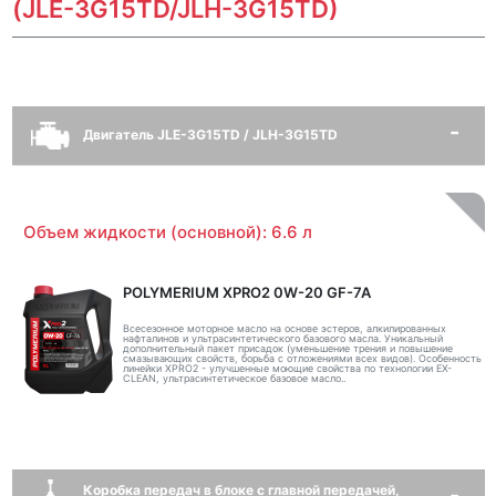
(JLE-3G15TD/JLH-3G15TD)
Двигатель JLE-3G15TD / JLH-3G15TD
Объем жидкости (основной): 6.6 л
POLYMERIUM XPRO2 0W-20 GF-7A
Всесезонное моторное масло на основе эстеров, алкилированных
нафталинов и ультрасинтетического базового масла. Уникальный
дополнительный пакет присадок (уменьшение трения и повышение
смазывающих свойств, борьба с отложениями всех видов). Особенность
линейки XPRO2 - улучшенные моющие свойства по технологии EX-
CLEAN, ультрасинтетическое базовое масло..
Коробка передач в блоке с главной передачей,