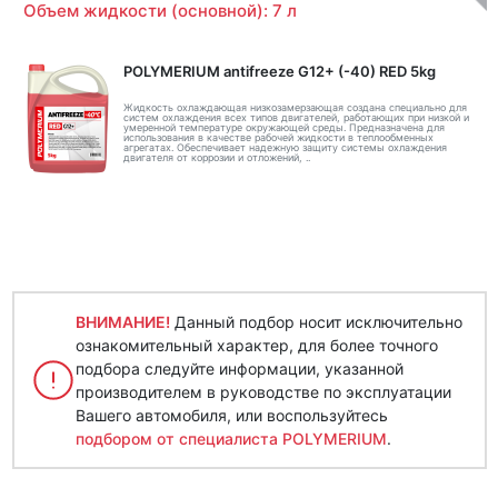
Объем жидкости (основной): 7 л
POLYMERIUM antifreeze G12+ (-40) RED 5kg
Жидкость охлаждающая низкозамерзающая создана специально для
систем охлаждения всех типов двигателей, работающих при низкой и
умеренной температуре окружающей среды. Предназначена для
использования в качестве рабочей жидкости в теплообменных
агрегатах. Обеспечивает надежную защиту системы охлаждения
двигателя от коррозии и отложений, ..
ВНИМАНИЕ!
Данный подбор носит исключительно
ознакомительный характер, для более точного
подбора следуйте информации, указанной
производителем в руководстве по эксплуатации
Вашего автомобиля, или воспользуйтесь
подбором от специалиста POLYMERIUM
.