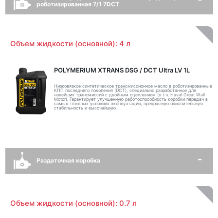
роботизированная 7/1 7DCT
Объем жидкости (основной): 4 л
POLYMERIUM XTRANS DSG / DCT Ultra LV 1L
Низковязкое синтетическое трансмиссионное масло в роботизированные
КПП последнего поколения (DCT), специально разработанное для
новейших трансмиссий с двойным сцеплением (в т.ч. Haval Great Wall
Motor). Гарантирует улучшенную работоспособность коробки передач в
самых тяжелых условиях эксплуатации, прекрасную окислительную
стабильность и высочайшую ..
Раздаточная коробка
Объем жидкости (основной): 0.7 л