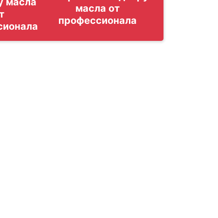
у масла
т
сионала