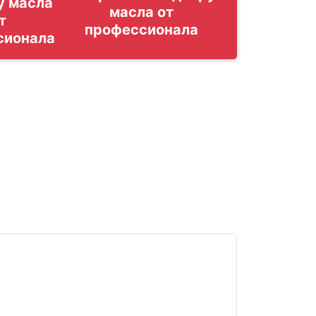
у масла
т
сионала