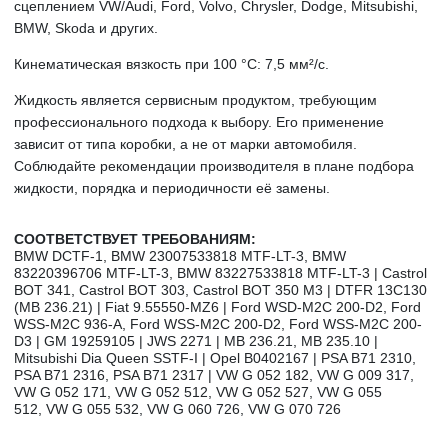
сцеплением VW/Audi, Ford, Volvo, Chrysler, Dodge, Mitsubishi,
BMW, Skoda и других.
Кинематическая вязкость при 100 °C: 7,5 мм²/с.
Жидкость является сервисным продуктом, требующим
профессионального подхода к выбору. Его применение
зависит от типа коробки, а не от марки автомобиля.
Соблюдайте рекомендации производителя в плане подбора
жидкости, порядка и периодичности её замены.
СООТВЕТСТВУЕТ ТРЕБОВАНИЯМ:
BMW DCTF-1, BMW 23007533818 MTF-LT-3, BMW
83220396706 MTF-LT-3, BMW 83227533818 MTF-LT-3 | Castrol
BOT 341, Castrol BOT 303, Castrol BOT 350 M3 |
DTFR 13C130
(MB 236.21) | Fiat 9.55550-MZ6 | Ford WSD-M2C 200-D2, Ford
WSS-M2C 936-A, Ford WSS-M2C 200-D2,
Ford WSS-M2C 200-
D3 |
GM 19259105 | JWS 2271 | MB 236.21,
MB 235.10 |
Mitsubishi Dia Queen SSTF-I | Opel B0402167 | PSA B71 2310,
PSA B71 2316, PSA B71 2317 | VW G 052 182, VW G 009 317,
VW G 052 171, VW G 052 512,
VW G 052 527, VW G 055
512,
VW G 055 532, VW G 060 726,
VW G 070 726