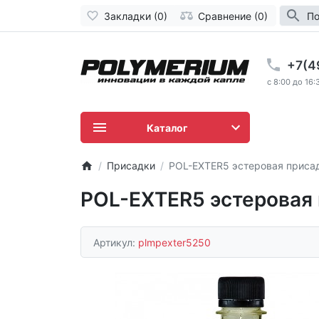
Закладки (0)
Сравнение (0)
По
+7(4
c 8:00 до 16:
Каталог
Присадки
POL-EXTER5 эстеровая присад
POL-EXTER5 эстеровая 
Артикул:
plmpexter5250