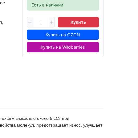
вое
Есть в наличии
л,
Купить
Купить на OZON
Купить на Wildberries
exter» вязкостью около 5 сСт при
войства молекул, предотвращает износ, улучшает