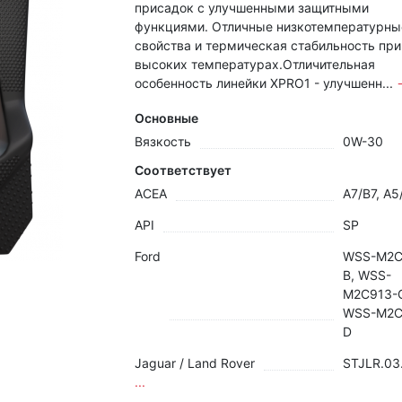
присадок с улучшенными защитными
функциями. Отличные низкотемпературны
свойства и термическая стабильность при
высоких температурах.Отличительная
особенность линейки XPRO1 - улучшенн...
Основные
Вязкость
0W-30
Соответствует
ACEA
A7/B7, A5
API
SP
Ford
WSS-M2C
B, WSS-
M2C913-
WSS-M2C
D
Jaguar / Land Rover
STJLR.03
...