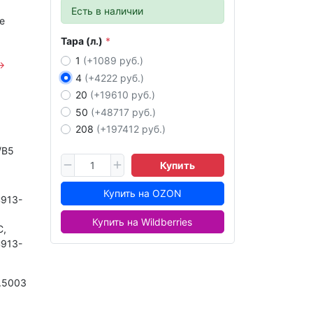
Есть в наличии
е
Тара (л.)
1
(+1089 руб.)
→
4
(+4222 руб.)
20
(+19610 руб.)
50
(+48717 руб.)
208
(+197412 руб.)
/B5
Купить
Купить на OZON
913-
Купить на Wildberries
C,
913-
.5003