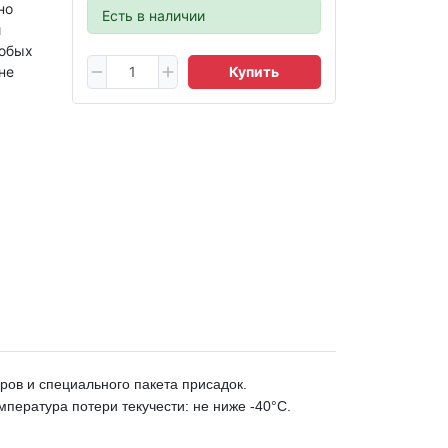
но
Есть в наличии
и
любых
не
Купить
ров и специаль
ного
пакета присадок.
пература потери текучести: не ниже -40°C.