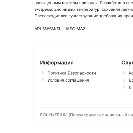
насыщенным пакетом присадок. Разработано спец
экстремально низких температур, сохраняя легки
Превосходит все существующие требования произ
API SN/SM/SL | JASO MA2
Информация
Слу
Политика Безопасности
К
Условия соглашения
В
К
POLYMERIUM (Полимериум) официальный сай