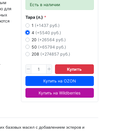
ным
Есть в наличии
но для
чных
Тара (л.)
уются
1
(+1437 руб.)
4
(+5540 руб.)
20
(+26564 руб.)
50
(+65794 руб.)
208
(+274857 руб.)
L
Купить
Купить на OZON
Купить на Wildberries
ких базовых масел c добавлением эстеров и