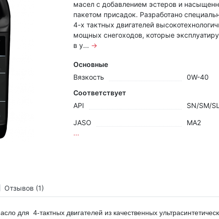
масел c добавлением эстеров и насыщен
пакетом присадок. Разработано специаль
4-х тактных двигателей высокотехнологи
мощных снегоходов, которые эксплуатир
в у...
→
Основные
Вязкость
0W-40
Соответствует
API
SN/SM/S
JASO
MA2
...
Отзывов (1)
асло для 4-тактных двигателей из качественных ультрасинтетичес