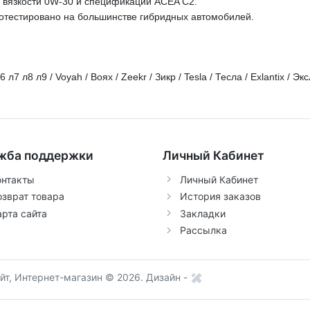
 вязкости 0W-30 и спецификации ACEA C2.
отестировано на большинстве гибридных
автомобилей.
л7 л8 л9 / Voyah / Воях / Zeekr / Зикр / Tesla / Тесла / Exlantix / Эк
жба поддержки
Личный Кабинет
онтакты
Личный Кабинет
озврат товара
История заказов
арта сайта
Закладки
Рассылка
т, Интернет-магазин © 2026.
Дизайн -