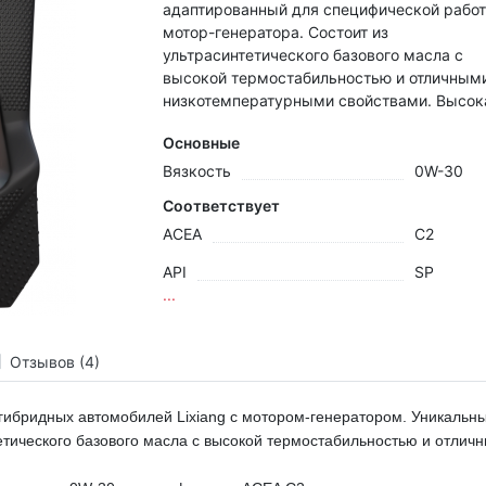
адаптированный для специфической рабо
мотор-генератора. Состоит из
ультрасинтетического базового масла с
высокой термостабильностью и отличным
низкотемпературными свойствами. Высока
Основные
Вязкость
0W-30
Соответствует
ACEA
C2
API
SP
...
Отзывов (4)
ибридных автомобилей Lixiang с мотором-генератором. Уникальн
тетического базового масла с высокой термостабильностью и отли