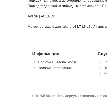
Подходит для любых автомобилей с требованием
Подходит для любых
гибридных автомобилей. Пр
API SP | ACEA C2
Моторное масло для lixiang L6 L7 L8 L9 / Лисянг л6 
Информация
Слу
Политика Безопасности
К
Условия соглашения
В
К
POLYMERIUM (Полимериум) официальный сай