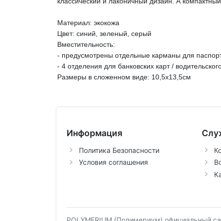
классический и лаконичный дизайн. А компактный 
Материал: экокожа
Цвет: синий, зеленый, серый
Вместительность:
- предусмотрены отдельные карманы для паспорт
- 4 отделения для банковских карт / водительско
Размеры в сложенном виде: 10,5х13,5см
Информация
Слу
Политика Безопасности
К
Условия соглашения
В
К
POLYMERIUM (Полимериум) официальный сай