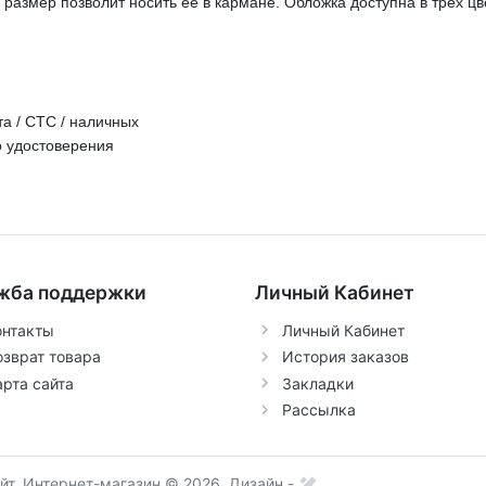
размер позволит носить ее в кармане. Обложка доступна в трех цв
а / СТС / наличных
го удостоверения
жба поддержки
Личный Кабинет
онтакты
Личный Кабинет
озврат товара
История заказов
арта сайта
Закладки
Рассылка
т, Интернет-магазин © 2026.
Дизайн -